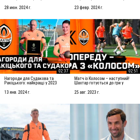
Підготовка до матчу із
Марселем
Сараєвом
28 июн. 2024 г.
23 февр. 2024 г.
02:37
02:51
Нагороди для Судакова та
Матч із Колосом – наступний!
Ракіцького: найкращі у 2023
Шахтар готується до гри у
році!
Ковалівці
13 янв. 2024 г.
25 авг. 2023 г.