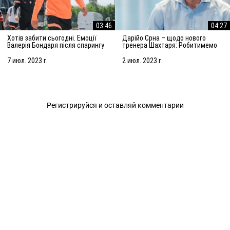
03:46
04:27
Хотів забити сьогодні. Емоції
Дарійо Срна – щодо нового
Валерія Бондаря після спарингу
тренера Шахтаря: Робитимемо
з АЗ Алкмар
все, щоб підсилити команду
7 июл. 2023 г.
2 июл. 2023 г.