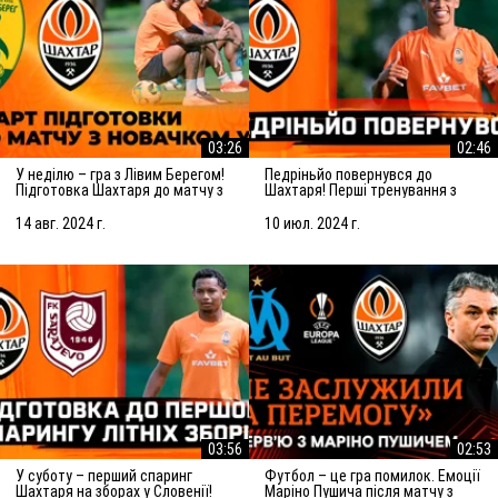
03:26
02:46
У неділю – гра з Лівим Берегом!
Педріньйо повернувся до
Підготовка Шахтаря до матчу з
Шахтаря! Перші тренування з
новачком УПЛ
командою
14 авг. 2024 г.
10 июл. 2024 г.
03:56
02:53
У суботу – перший спаринг
Футбол – це гра помилок. Емоції
Шахтаря на зборах у Словенії!
Маріно Пушича після матчу з