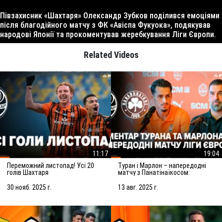
Півзахисник «Шахтаря» Олександр Зубков поділився емоціями
після благодійного матчу з ФК «Авіспа Фукуока», подякував
народові Японії та прокоментував жеребкування Ліги Європи.
Related Videos
11:17
19:04
Переможний листопад! Усі 20
Туран і Марлон – напередодні
голів Шахтаря
матчу з Панатінаїкосом:
Зробимо все можливе для
досягнення мети
30 нояб. 2025 г.
13 авг. 2025 г.