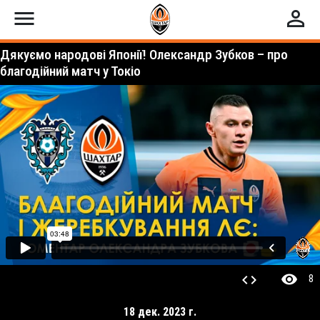
menu
perm_identity
Дякуємо народові Японії! Олександр Зубков – про
благодійний матч у Токіо
visibility
code
8
18 дек. 2023 г.