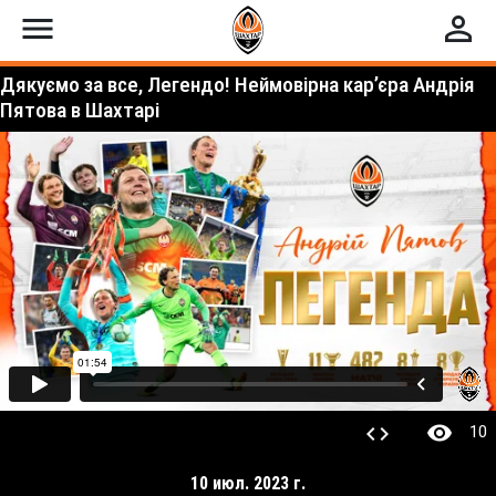
menu
perm_identity
Дякуємо за все, Легендо! Неймовірна кар’єра Андрія
Пятова в Шахтарі
visibility
code
10
10 июл. 2023 г.