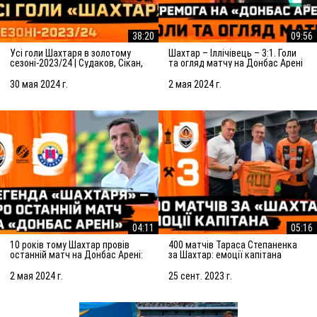
38:20
09:56
Усі голи Шахтаря в золотому
Шахтар – Іллічівець – 3:1. Голи
сезоні-2023/24 | Судаков, Сікан,
та огляд матчу на Донбас Арені
Кевін, Матвієнко, Траоре та інші
(02.05.2014)
30 мая 2024 г.
2 мая 2024 г.
04:11
05:16
10 років тому Шахтар провів
400 матчів Тараса Степаненка
останній матч на Донбас Арені:
за Шахтар: емоції капітана
емоції Дарійо Срни
2 мая 2024 г.
25 сент. 2023 г.