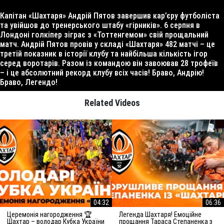
Капітан «Шахтаря» Андрій Пятов завершив кар’єру футболіста
та увійшов до тренерського штабу «гірників». 6 серпня в
Лондоні голкіпер зіграє з «Тоттенгемом» свій прощальний
матч. Андрій Пятов провів у складі «Шахтаря» 482 матчі – це
третій показник в історії клубу та найбільша кількість ігор
серед воротарів. Разом із командою він завоював 28 трофеїв
– і це абсолютний рекорд клубу всіх часів! Браво, Андрію!
Браво, Легендо!
Related Videos
04:32
06:36
Церемонія нагородження 🏆
Легенда Шахтаря! Емоційне
Шахтар – володар Кубка України
прощання Тараса Степаненка з