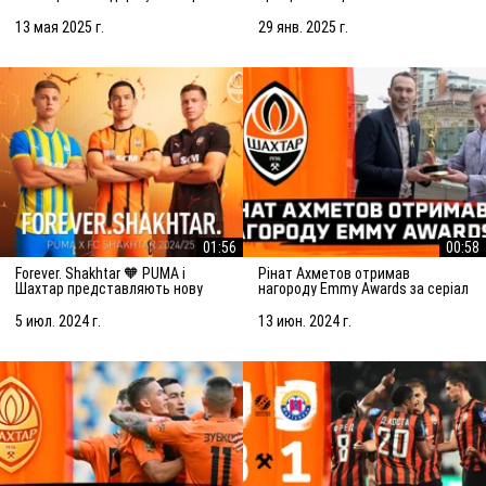
сезону-2024/25!
клубом та партнерами
13 мая 2025 г.
29 янв. 2025 г.
01:56
00:58
Forever. Shakhtar 🧡 PUMA і
Рінат Ахметов отримав
Шахтар представляють нову
нагороду Emmy Awards за серіал
форму сезону-2024/25
про Шахтар
5 июл. 2024 г.
13 июн. 2024 г.