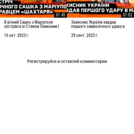
01:45
01:02
8-річний Сашко з Маріуполя
Захисник України завдав
зустрівся зі Ставом Лемкіним |
першого символічного удару в
Допомога Шахтаря дітям під час
матчі Шахтар – Ворскла
війни
16 окт. 2023 г.
29 сент. 2023 г.