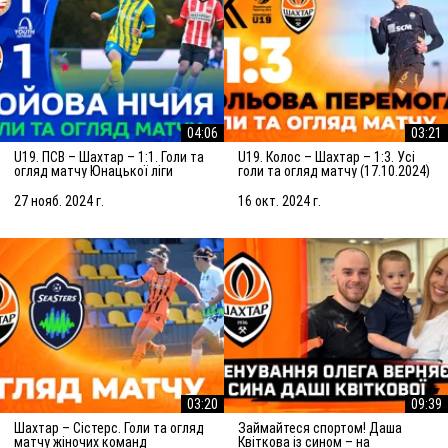
04:06
03:21
U19. ПСВ – Шахтар – 1:1. Голи та
U19. Колос – Шахтар – 1:3. Усі
огляд матчу Юнацької ліги
голи та огляд матчу (17.10.2024)
УЄФА (27.11.2024)
27 нояб. 2024 г.
16 окт. 2024 г.
03:20
09:39
Шахтар – Сістерс. Голи та огляд
Займайтеся спортом! Даша
матчу жіночих команд
Квіткова із сином – на