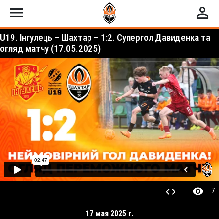
menu
perm_identity
U19. Інгулець – Шахтар – 1:2. Супергол Давиденка та
огляд матчу (17.05.2025)
visibility
code
7
17 мая 2025 г.