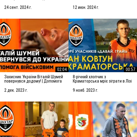
(25.09.2024)
тренуванні Олега Верняєва
24 сент. 2024 г.
12 июн. 2024 г.
02:04
00:57
Захисник України Віталій Шумей
8-річний хлопчик з
повернувся додому! | Допомога
Краматорська мріє зіграти в Лізі
військовим від Шахтаря
чемпіонів. Історії учасників
Давай, грай!
2 дек. 2023 г.
9 нояб. 2023 г.