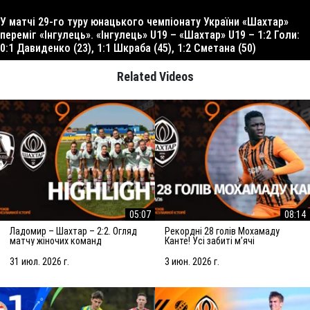
У матчі 29-го туру юнацького чемпіонату України «Шахтар»
переміг «Інгулець». «Інгулець» U19 – «Шахтар» U19 – 1:2 Голи:
0:1 Давиденко (23), 1:1 Шкраба (45), 1:2 Сметана (50)
Related Videos
05:07
08:14
Ладомир – Шахтар – 2:2. Огляд
Рекордні 28 голів Мохамаду
матчу жіночих команд
Канте! Усі забиті мʼячі
(01.08.2026)
нападника за Шахтар U19 у
сезоні-2025/26
31 июл. 2026 г.
3 июн. 2026 г.