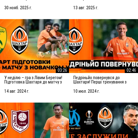
Зробимо все можливе для
досягнення мети
30 нояб. 2025 г.
13 авг. 2025 г.
03:26
02:46
У неділю – гра з Лівим Берегом!
Педріньйо повернувся до
Підготовка Шахтаря до матчу з
Шахтаря! Перші тренування з
новачком УПЛ
командою
14 авг. 2024 г.
10 июл. 2024 г.