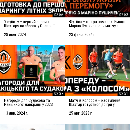
03:56
02:53
У суботу – перший спаринг
Футбол – це гра помилок. Емоції
Шахтаря на зборах у Словенії!
Маріно Пушича після матчу з
Підготовка до матчу із
Марселем
Сараєвом
28 июн. 2024 г.
23 февр. 2024 г.
02:37
02:51
Нагороди для Судакова та
Матч із Колосом – наступний!
Ракіцького: найкращі у 2023
Шахтар готується до гри у
році!
Ковалівці
13 янв. 2024 г.
25 авг. 2023 г.