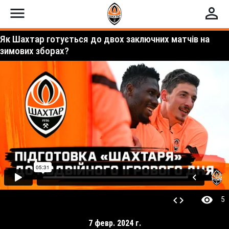
menu
perm_identity
Як Шахтар готується до двох заключних матчів на
зимових зборах?
visibility
code
5
7 февр. 2024 г.