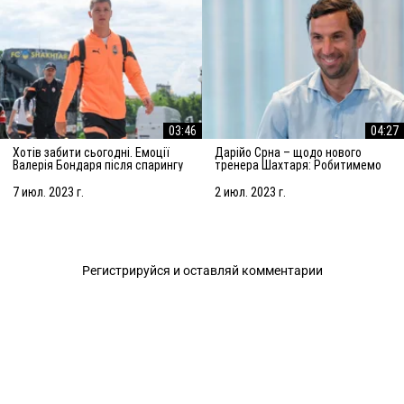
03:46
04:27
Хотів забити сьогодні. Емоції
Дарійо Срна – щодо нового
Валерія Бондаря після спарингу
тренера Шахтаря: Робитимемо
з АЗ Алкмар
все, щоб підсилити команду
7 июл. 2023 г.
2 июл. 2023 г.