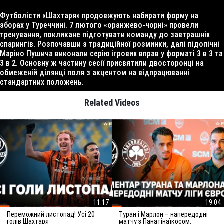
Футболісти «Шахтаря» продовжують набирати форму на
зборах у Туреччині. 7 лютого «оранжево-чорні» провели
тренування, покликане підготувати команду до завтрашніх
спарингів. Розпочавши з традиційної розминки, далі підопічні
Маріно Пушича виконали серію ігрових вправ у форматі 3 в 3 та
3 в 2. Основну ж частину сесії присвятили двосторонці на
обмеженій ділянці поля з акцентом на відпрацюванні
стандартних положень.
Related Videos
11:17
19:04
Переможний листопад! Усі 20
Туран і Марлон – напередодні
голів Шахтаря
матчу з Панатінаїкосом: