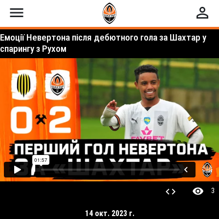
menu
perm_identity
Емоції Невертона після дебютного гола за Шахтар у
спарингу з Рухом
visibility
code
3
14 окт. 2023 г.