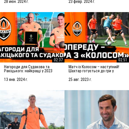
Сараєвом
28 июн. 2024 г.
23 февр. 2024 г.
02:37
02:51
Нагороди для Судакова та
Матч із Колосом – наступний!
Ракіцького: найкращі у 2023
Шахтар готується до гри у
році!
Ковалівці
13 янв. 2024 г.
25 авг. 2023 г.