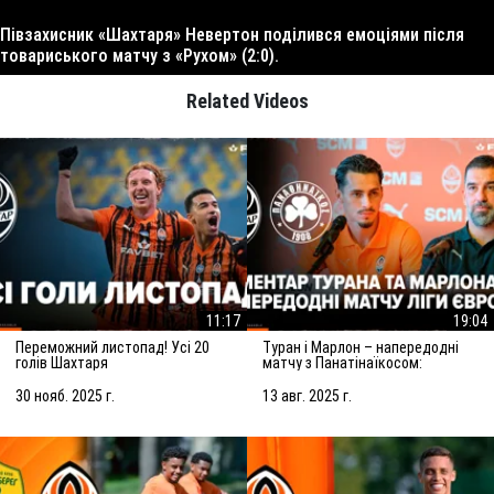
Півзахисник «Шахтаря» Невертон поділився емоціями після
товариського матчу з «Рухом» (2:0).
Related Videos
11:17
19:04
Переможний листопад! Усі 20
Туран і Марлон – напередодні
голів Шахтаря
матчу з Панатінаїкосом:
Зробимо все можливе для
досягнення мети
30 нояб. 2025 г.
13 авг. 2025 г.