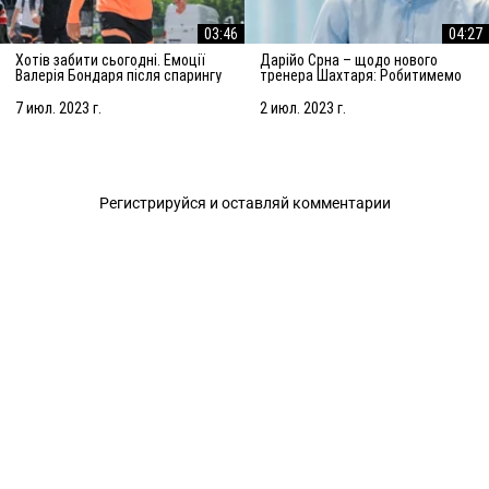
03:46
04:27
Хотів забити сьогодні. Емоції
Дарійо Срна – щодо нового
Валерія Бондаря після спарингу
тренера Шахтаря: Робитимемо
з АЗ Алкмар
все, щоб підсилити команду
7 июл. 2023 г.
2 июл. 2023 г.