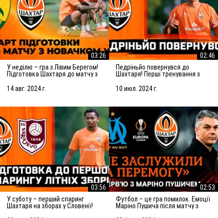
03:26
02:46
У неділю – гра з Лівим Берегом!
Педріньйо повернувся до
Підготовка Шахтаря до матчу з
Шахтаря! Перші тренування з
новачком УПЛ
командою
14 авг. 2024 г.
10 июл. 2024 г.
03:56
02:53
У суботу – перший спаринг
Футбол – це гра помилок. Емоції
Шахтаря на зборах у Словенії!
Маріно Пушича після матчу з
Підготовка до матчу із
Марселем