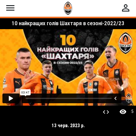
menu
perm_identity
10 найкращих голів Шахтаря в сезоні-2022/23
visibility
code
5
13 черв. 2023 р.