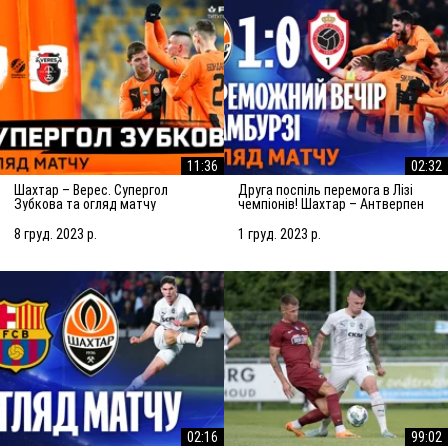
11:36
02:32
Шахтар – Верес. Супергол
Друга поспіль перемога в Лізі
Зубкова та огляд матчу
чемпіонів! Шахтар – Антверпен
(08.12.2023)
– 1:0. Огляд матчу (28.11.2023)
8 груд. 2023 р.
1 груд. 2023 р.
02:16
99:02