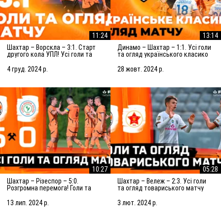
11:24
13:14
Шахтар – Ворскла – 3:1. Старт
Динамо – Шахтар – 1:1. Усі голи
другого кола УПЛ! Усі голи та
та огляд українського класико
огляд матчу (05.12.2024)
(27.10.2024)
4 груд. 2024 р.
28 жовт. 2024 р.
10:27
05:28
Шахтар – Різеспор – 5:0.
Шахтар – Вележ – 2:3. Усі голи
Розгромна перемога! Голи та
та огляд товариського матчу
огляд матчу (14.07.2024)
(03.02.2024)
13 лип. 2024 р.
3 лют. 2024 р.