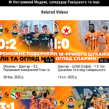
⚽️ Нестримний Мудрик, суперудар Ракіцького та інші.
Related Videos
10:40
06:52
Оболонь – Шахтар – 0:2.
Шахтар – ЦСКА (Софія) – 1:0. Гол
Переможне повернення! Голи та
Цуканова та огляд товариського
огляд матчу (29.03.2025)
матчу (15.01.2025)
28 бер. 2025 р.
14 січ. 2025 р.