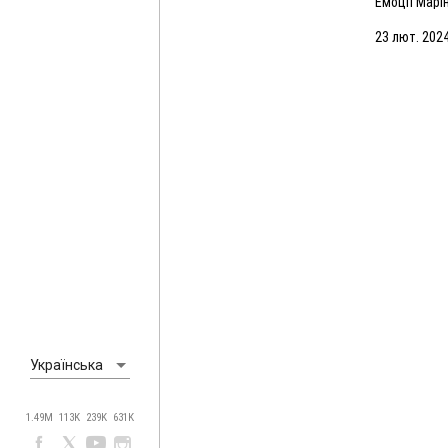
Емоції Марі
матчу з Ма
23 лют. 2024
Українська
1.49M
113K
239K
631K