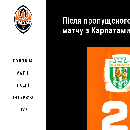
Після пропущеного гола взяли гру у свої руки. Коментар Віктора Цуканова після
матчу з Карпатам
ГОЛОВНА
МАТЧІ
ПОДІЇ
ІНТЕРВ'Ю
LIVE