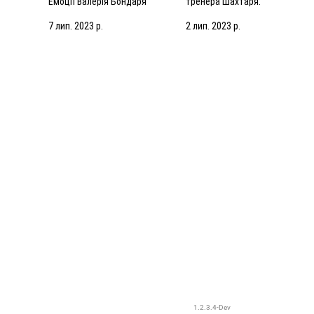
Емоції Валерія Бондаря
тренера Шахтаря:
валівці
після спарингу з АЗ Алкмар
Робитимемо все, щоб
підсилити команду
7 лип. 2023 р.
2 лип. 2023 р.