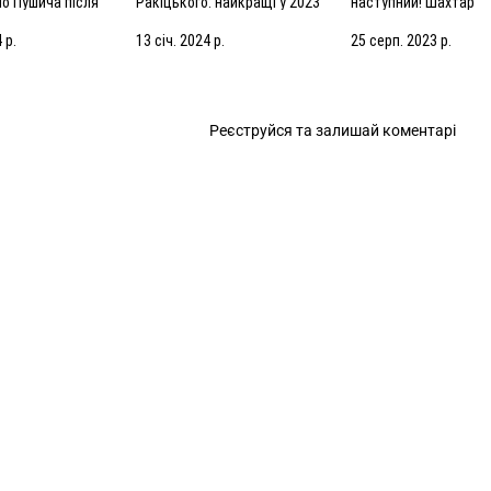
но Пушича після
Ракіцького: найкращі у 2023
наступний! Шахтар
рселем
році!
готується до гри у Ко
 р.
13 січ. 2024 р.
25 серп. 2023 р.