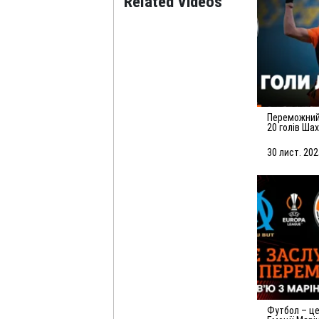
Related Videos
Переможний листопад! Усі
20 голів Ша
30 лист. 202
Футбол – це гра помилок.