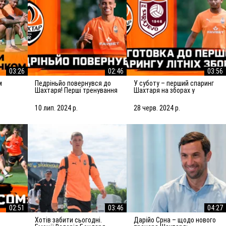
03:26
02:46
03:56
Педріньйо повернувся до
У суботу – перший спаринг
Шахтаря! Перші тренування
Шахтаря на зборах у
з командою
Словенії! Підготовка до
матчу із Сараєвом
10 лип. 2024 р.
28 черв. 2024 р.
02:51
03:46
04:27
Хотів забити сьогодні.
Дарійо Срна – щодо нового