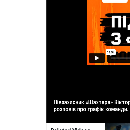
Півзахисник «Шахтаря» Віктор Цуканов поділився враженнями від спарингу з «Карпатами» (2:2), оцінив форму Траоре та
розповів про графік команди.