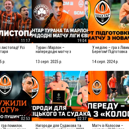
11:17
19:04
Туран і Марлон –
У неділю – гра з Лівим
хтаря
напередодні матчу з
Берегом! Підготовка
Панатінаїкосом: Зробимо
Шахтаря до матчу з
все можливе для
новачком УПЛ
5 р.
13 серп. 2025 р.
14 серп. 2024 р.
досягнення мети
02:53
02:37
Нагороди для Судакова та
Матч із Колосом –