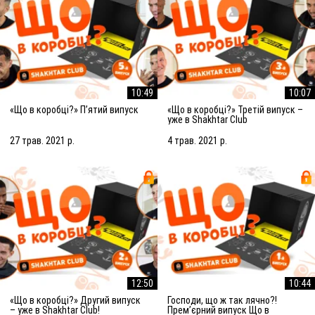
10:49
10:07
«Що в коробці?» П’ятий випуск
«Що в коробці?» Третій випуск –
уже в Shakhtar Club
27 трав. 2021 р.
4 трав. 2021 р.
12:50
10:44
«Що в коробці?» Другий випуск
Господи, що ж так лячно?!
– уже в Shakhtar Club!
Прем’єрний випуск Що в