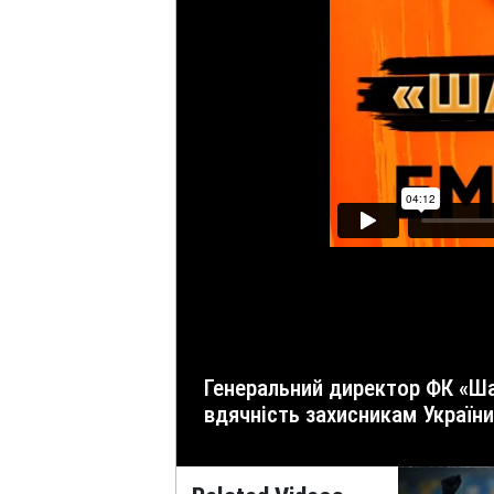
Генеральний директор ФК «Шахтар» Сергій Палкін – про 15-те чемпіонство «гірників», емоції, перемогу над «Динамо» та
вдячність захисникам України