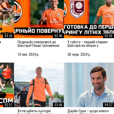
03:26
02:46
03:56
Педріньйо повернувся до
У суботу – перший спаринг
Шахтаря! Перші тренування
Шахтаря на зборах у
з командою
Словенії! Підготовка до
матчу із Сараєвом
10 лип. 2024 р.
28 черв. 2024 р.
02:51
03:46
04:27
Хотів забити сьогодні.
Дарійо Срна – щодо нового