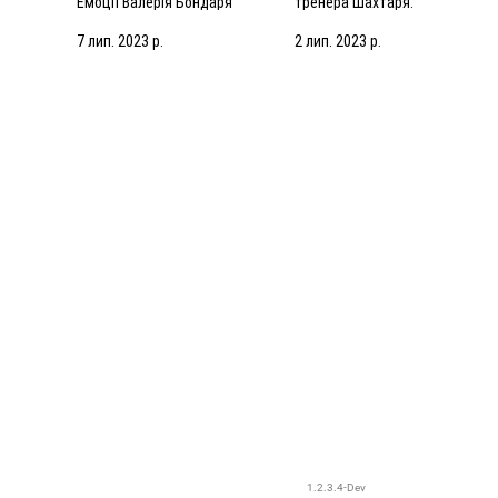
Емоції Валерія Бондаря
тренера Шахтаря:
валівці
після спарингу з АЗ Алкмар
Робитимемо все, щоб
підсилити команду
7 лип. 2023 р.
2 лип. 2023 р.