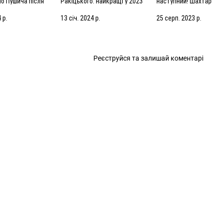
но Пушича після
Ракіцького: найкращі у 2023
наступний! Шахтар
рселем
році!
готується до гри у Ко
 р.
13 січ. 2024 р.
25 серп. 2023 р.