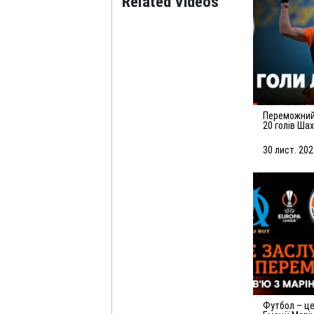
Related Videos
Переможний листопад! Усі
20 голів Ша
30 лист. 202
Футбол – це гра помилок.