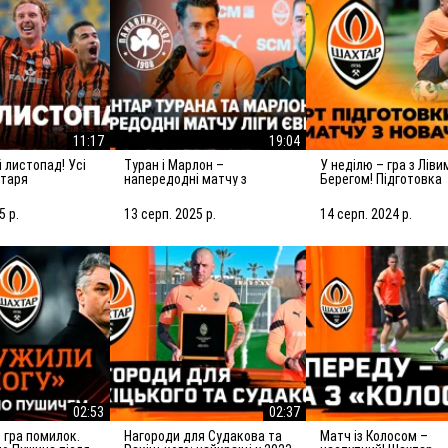
11:17
19:04
Туран і Марлон –
У неділю – гра з Лівим
хтаря
напередодні матчу з
Берегом! Підготовка
Панатінаїкосом: Зробимо
Шахтаря до матчу з
все можливе для
новачком УПЛ
5 р.
13 серп. 2025 р.
14 серп. 2024 р.
досягнення мети
02:53
02:37
Нагороди для Судакова та
Матч із Колосом –