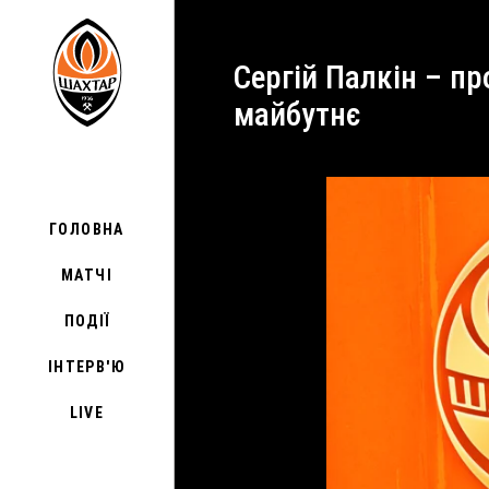
Сергій Палкін – про чемпіонство Шахтаря: Ця команда та цей тренер мають велике
майбутнє
ГОЛОВНА
МАТЧІ
ПОДІЇ
ІНТЕРВ'Ю
LIVE