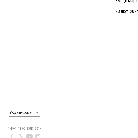
Емоції Марі
матчу з Ма
23 лют. 2024
Українська
1.49M
113K
239K
631K