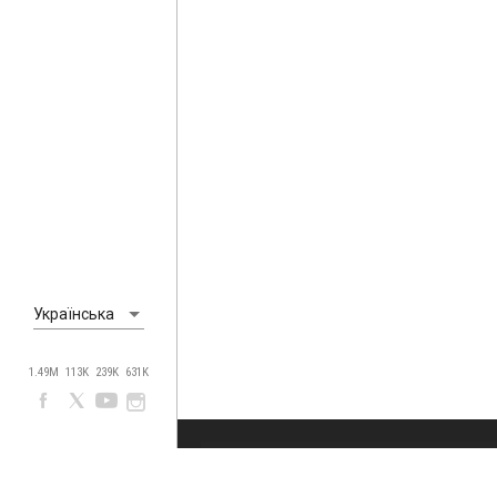
Українська
1.49M
113K
239K
631K