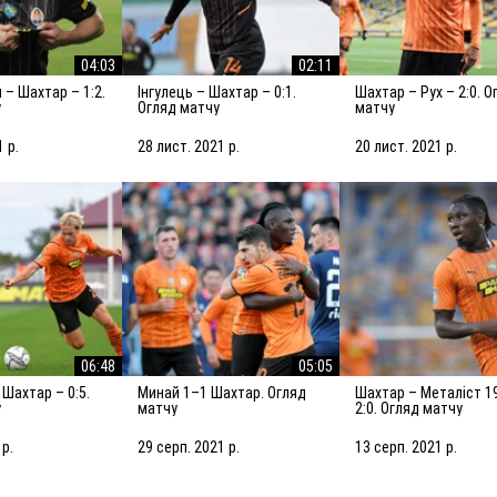
04:03
02:11
Інгулець – Шахтар – 0:1.
Шахтар – Рух – 2:0. Огляд
у
Огляд матчу
матчу
1 р.
28 лист. 2021 р.
20 лист. 2021 р.
06:48
05:05
Минай 1–1 Шахтар. Огляд
Шахтар – Металіст 1925 –
у
матчу
2:0. Огляд матчу
 р.
29 серп. 2021 р.
13 серп. 2021 р.