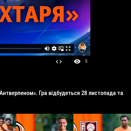
visibility
code
5