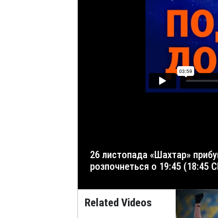
26 листопада «Шахтар» прибув до Німеччини на матч 5-го туру Ліги чемпіонів з «Антверпеном». Гра відбудеться 28 листопада та
розпочнеться о 19:45 (18:45 C
Related Videos