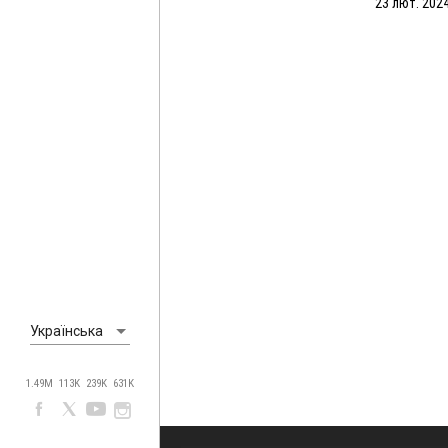
23 лют. 2024
Українська
1.49M
113K
239K
631K