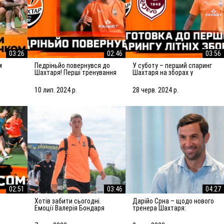
03:26
02:46
03:56
Педріньйо повернувся до
У суботу – перший спаринг
Шахтаря! Перші тренування
Шахтаря на зборах у
з командою
Словенії! Підготовка до
матчу із Сараєвом
10 лип. 2024 р.
28 черв. 2024 р.
02:51
03:46
04:27
Хотів забити сьогодні.
Дарійо Срна – щодо нового
Емоції Валерія Бондаря
тренера Шахтаря:
валівці
після спарингу з АЗ Алкмар
Робитимемо все, щоб
підсилити команду