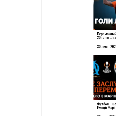
Переможний листопад! Усі
20 голів Ша
30 лист. 202
Футбол – це гра помилок.
Емоції Марі
матчу з Ма