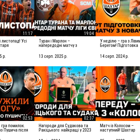
11:17
19:04
Туран і Марлон –
У неділю – гра з Лівим
хтаря
напередодні матчу з
Берегом! Підготовка
Панатінаїкосом: Зробимо
Шахтаря до матчу з
все можливе для
новачком УПЛ
5 р.
13 серп. 2025 р.
14 серп. 2024 р.
досягнення мети
02:53
02:37
Нагороди для Судакова та
Матч із Колосом –
но Пушича після
Ракіцького: найкращі у 2023
наступний! Шахтар
рселем
році!
готується до гри у Ко