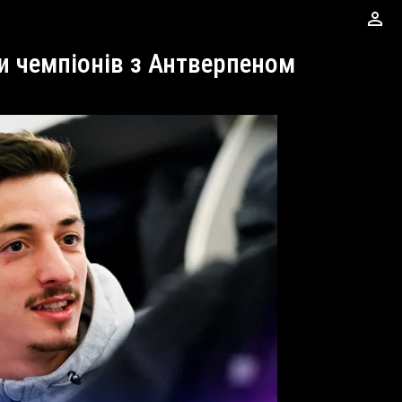
perm_identity
ги чемпіонів з Антверпеном