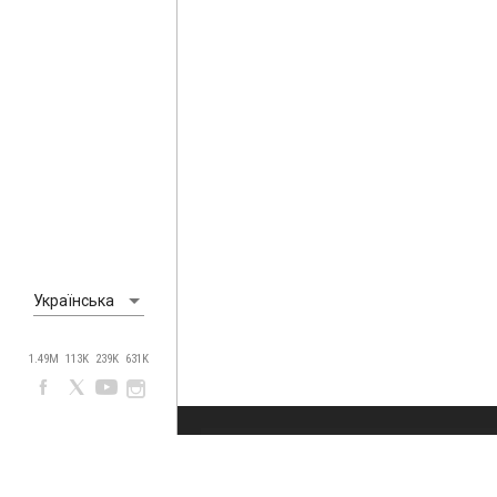
Українська
1.49M
113K
239K
631K