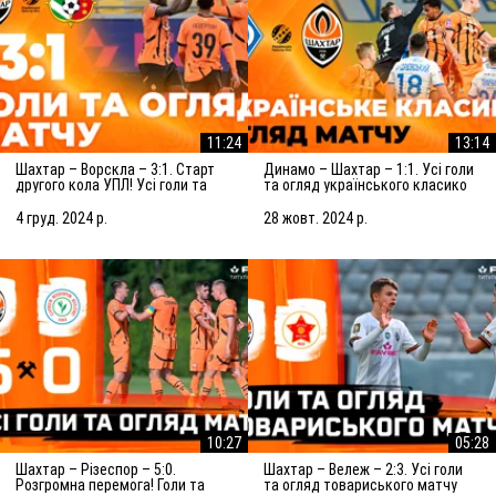
11:24
13:14
Шахтар – Ворскла – 3:1. Старт
Динамо – Шахтар – 1:1. Усі голи
другого кола УПЛ! Усі голи та
та огляд українського класико
огляд матчу (05.12.2024)
(27.10.2024)
4 груд. 2024 р.
28 жовт. 2024 р.
10:27
05:28
Шахтар – Різеспор – 5:0.
Шахтар – Вележ – 2:3. Усі голи
Розгромна перемога! Голи та
та огляд товариського матчу