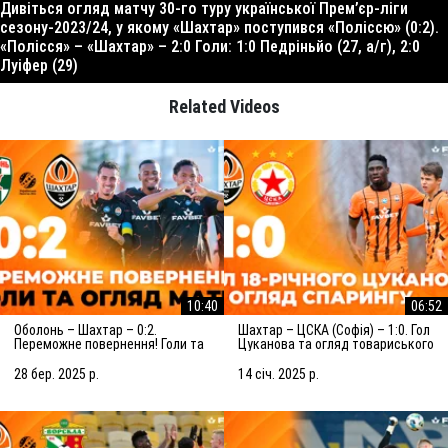
Дивіться огляд матчу 30-го туру української Прем’єр-ліги
сезону-2023/24, у якому «Шахтар» поступився «Поліссю» (0:2).
«Полісся» – «Шахтар» – 2:0 Голи: 1:0 Педріньйо (27, а/г), 2:0
Луіфер (29)
Related Videos
10:40
06:52
Оболонь – Шахтар – 0:2.
Шахтар – ЦСКА (Софія) – 1:0. Гол
Переможне повернення! Голи та
Цуканова та огляд товариського
огляд матчу (29.03.2025)
матчу (15.01.2025)
28 бер. 2025 р.
14 січ. 2025 р.