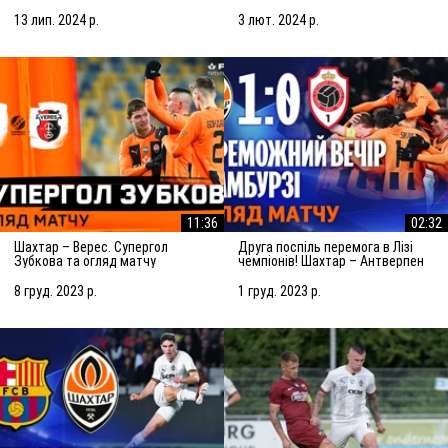
огляд матчу (14.07.2024)
(03.02.2024)
13 лип. 2024 р.
3 лют. 2024 р.
11:36
02:32
Шахтар – Верес. Супергол
Друга поспіль перемога в Лізі
Зубкова та огляд матчу
чемпіонів! Шахтар – Антверпен
(08.12.2023)
– 1:0. Огляд матчу (28.11.2023)
8 груд. 2023 р.
1 груд. 2023 р.