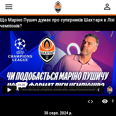
menu
perm_identity
Що Маріно Пушич думає про суперників Шахтаря в Лізі
чемпіонів?
visibility
code
8
30 серп. 2024 р.