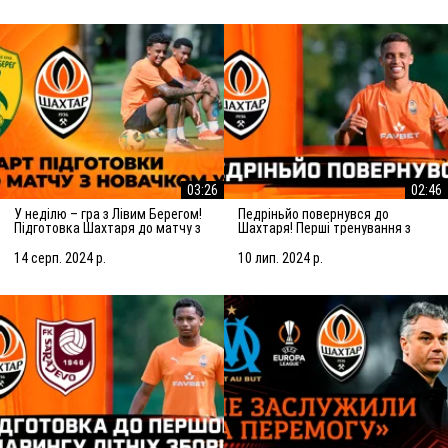
03:26
02:46
У неділю – гра з Лівим Берегом!
Педріньйо повернувся до
Підготовка Шахтаря до матчу з
Шахтаря! Перші тренування з
новачком УПЛ
командою
14 серп. 2024 р.
10 лип. 2024 р.