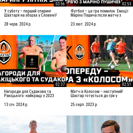
03:56
02:53
У суботу – перший спаринг
Футбол – це гра помилок. Емоції
Шахтаря на зборах у Словенії!
Маріно Пушича після матчу з
Підготовка до матчу із
Марселем
Сараєвом
28 черв. 2024 р.
23 лют. 2024 р.
02:37
02:51
Нагороди для Судакова та
Матч із Колосом – наступний!
Ракіцького: найкращі у 2023
Шахтар готується до гри у
році!
Ковалівці
13 січ. 2024 р.
25 серп. 2023 р.