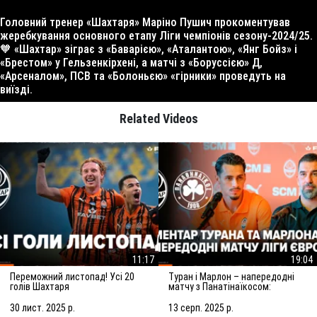
Головний тренер «Шахтаря» Маріно Пушич прокоментував
жеребкування основного етапу Ліги чемпіонів сезону-2024/25.
🧡 «Шахтар» зіграє з «Баварією», «Аталантою», «Янг Бойз» і
«Брестом» у Гельзенкірхені, а матчі з «Боруссією» Д,
«Арсеналом», ПСВ та «Болоньєю» «гірники» проведуть на
виїзді.
Related Videos
11:17
19:04
Переможний листопад! Усі 20
Туран і Марлон – напередодні
голів Шахтаря
матчу з Панатінаїкосом:
Зробимо все можливе для
досягнення мети
30 лист. 2025 р.
13 серп. 2025 р.