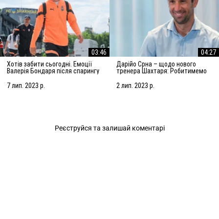
03:46
04:27
Хотів забити сьогодні. Емоції
Дарійо Срна – щодо нового
Валерія Бондаря після спарингу
тренера Шахтаря: Робитимемо
з АЗ Алкмар
все, щоб підсилити команду
7 лип. 2023 р.
2 лип. 2023 р.