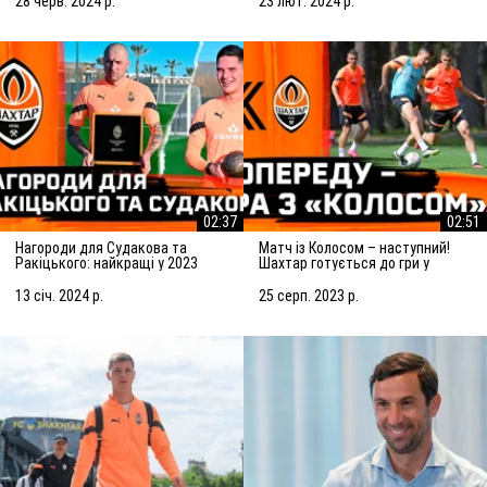
28 черв. 2024 р.
23 лют. 2024 р.
02:37
02:51
Нагороди для Судакова та
Матч із Колосом – наступний!
Ракіцького: найкращі у 2023
Шахтар готується до гри у
році!
Ковалівці
13 січ. 2024 р.
25 серп. 2023 р.