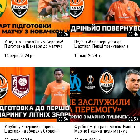
03:26
02:46
У неділю – гра з Лівим Берегом!
Педріньйо повернувся до
Підготовка Шахтаря до матчу з
Шахтаря! Перші тренування з
новачком УПЛ
командою
14 серп. 2024 р.
10 лип. 2024 р.
03:56
02:53
У суботу – перший спаринг
Футбол – це гра помилок. Емоції
Шахтаря на зборах у Словенії!
Маріно Пушича після матчу з
Підготовка до матчу із
Марселем
Сараєвом