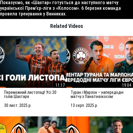
Показуємо, як «Шахтар» готується до наступного матчу
української Прем’єр-ліги з «Колосом». 6 березня команда
провела тренування у Винниках.
Related Videos
11:17
19:04
Переможний листопад! Усі 20
Туран і Марлон – напередодні
голів Шахтаря
матчу з Панатінаїкосом:
Зробимо все можливе для
досягнення мети
30 лист. 2025 р.
13 серп. 2025 р.