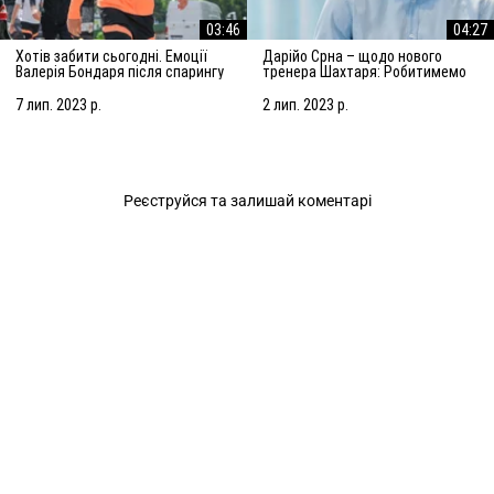
03:46
04:27
Хотів забити сьогодні. Емоції
Дарійо Срна – щодо нового
Валерія Бондаря після спарингу
тренера Шахтаря: Робитимемо
з АЗ Алкмар
все, щоб підсилити команду
7 лип. 2023 р.
2 лип. 2023 р.