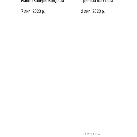
Емоції Валерія Бондаря
тренера Шахтаря:
валівці
після спарингу з АЗ Алкмар
Робитимемо все, щоб
підсилити команду
7 лип. 2023 р.
2 лип. 2023 р.