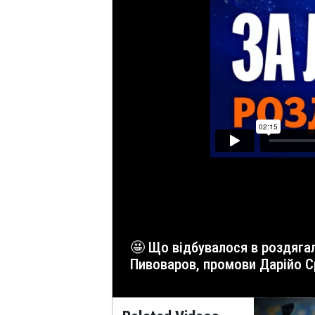
🤩 Що відбувалося в роздягальні «Шахтаря» після перемоги над «Антверпеном» у матчі Ліги чемпіонів? ⭐️ Перші емоції, Артем
Пивоваров, промови Дарійо Ср