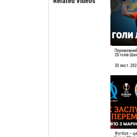
Related Videos
Переможний листопад! Усі
20 голів Ша
30 лист. 202
Футбол – це гра помилок.