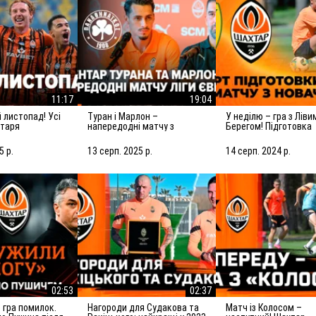
11:17
19:04
Туран і Марлон –
У неділю – гра з Лівим
хтаря
напередодні матчу з
Берегом! Підготовка
Панатінаїкосом: Зробимо
Шахтаря до матчу з
все можливе для
новачком УПЛ
5 р.
13 серп. 2025 р.
14 серп. 2024 р.
досягнення мети
02:53
02:37
Нагороди для Судакова та
Матч із Колосом –