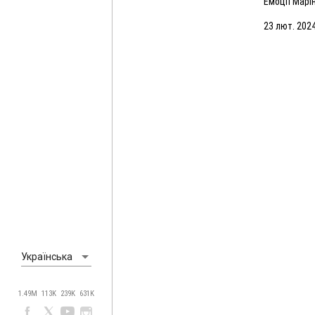
Емоції Марі
матчу з Ма
23 лют. 2024
Українська
1.49M
113K
239K
631K