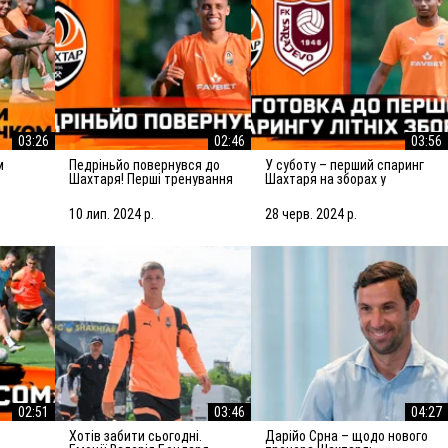
03:26
02:46
03:56
Педріньйо повернувся до
У суботу – перший спаринг
Шахтаря! Перші тренування
Шахтаря на зборах у
з командою
Словенії! Підготовка до
матчу із Сараєвом
10 лип. 2024 р.
28 черв. 2024 р.
02:51
03:46
04:27
Хотів забити сьогодні.
Дарійо Срна – щодо нового