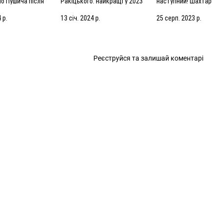
но Пушича після
Ракіцького: найкращі у 2023
наступний! Шахтар
рселем
році!
готується до гри у Ко
 р.
13 січ. 2024 р.
25 серп. 2023 р.