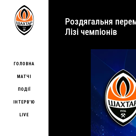
Роздягальня переможців! Емоції, промови Срни та Пушича | Шахтар – Антверпен у
Лізі чемпіонів
ГОЛОВНА
МАТЧІ
ПОДІЇ
ІНТЕРВ'Ю
LIVE