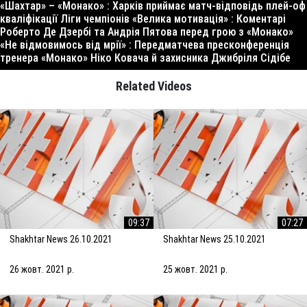
«Шахтар» – «Монако» : Харків приймає матч-відповідь плей-оф
кваліфікації Ліги чемпіонів «Велика мотивація» : Коментарі
Роберто Де Дзербі та Андрія Пятова перед грою з «Монако»
«Не відмовимось від мрії» : Передматчева пресконференція
тренера «Монако» Ніко Ковача й захисника Джибріля Сідібе
Related Videos
09:37
07:27
Shakhtar News 26.10.2021
Shakhtar News 25.10.2021
26 жовт. 2021 р.
25 жовт. 2021 р.