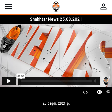
menu
perm_identity
Shakhtar News 25.08.2021
visibility
code
43
25 серп. 2021 р.