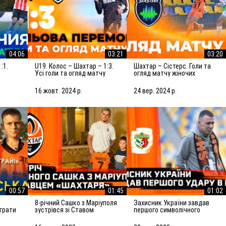
04:06
03:21
03:20
U19. Колос – Шахтар – 1:3.
Шахтар – Сістерс. Голи та
Усі голи та огляд матчу
огляд матчу жіночих
(17.10.2024)
команд (25.09.2024)
16 жовт. 2024 р.
24 вер. 2024 р.
00:57
01:45
01:02
8-річний Сашко з Маріуполя
Захисник України завдав
іграти
зустрівся зі Ставом
першого символічного
ії
Лемкіним | Допомога
удару в матчі Шахтар –
й!
Шахтаря дітям під час війни
Ворскла