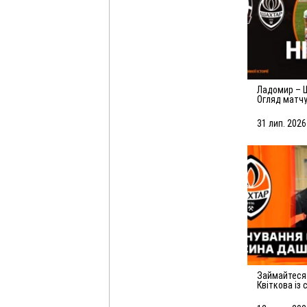
Ладомир – Шахтар – 2:2.
Огляд матчу
команд (01.
31 лип. 2026
Займайтеся спортом! Даша
Квіткова із 
тренуванні 