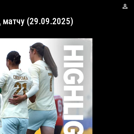
perm_identity
д матчу (29.09.2025)