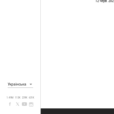
12 черв. 202
Українська
1.49M
113K
239K
631K