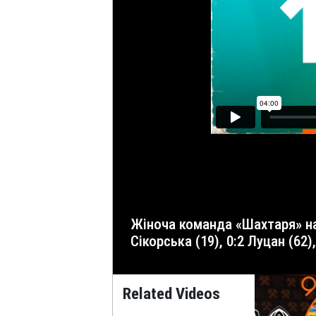
Жіноча команда «Шахтаря» на виїзді перемогла «ЕМС-Поділля» у 7-му турі Вищої ліги. «ЕМС-Поділля» – «Шахтар» – 1:2 Голи: 0:1
Сікорська (19), 0:2 Луцан (62)
Related Videos