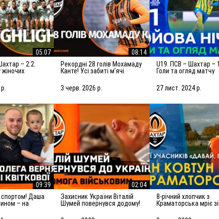
05:07
08:14
Рекордні 28 голів Мохамаду
U19. ПСВ – Шахтар – 1:1.
 жіночих
Канте! Усі забиті мʼячі
Голи та огляд матчу
08.2026)
нападника за Шахтар U19 у
Юнацької ліги УЄФА
сезоні-2025/26
(27.11.2024)
 р.
3 черв. 2026 р.
27 лист. 2024 р.
09:39
02:04
Захисник України Віталій
8-річний хлопчик з
сином – на
Шумей повернувся додому!
Краматорська мріє з
Олега Верняєва
| Допомога військовим від
в Лізі чемпіонів. Істор
Шахтаря
учасників Давай, гра