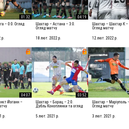
01:32
04:19
Шахтар – Астана – 3:0.
Шахтар – Шахтар К – 2:1.
Огляд матчу
Огляд матчу
 р.
18 лют. 2022 р.
12 лют. 2022 р.
04:07
03:52
Шахтар – Борац – 2:0.
Шахтар – Маріуполь – 2:2.
матчу
Дубль Коноплянки та огляд
Огляд матчу
матчу
1 р.
5 лют. 2021 р.
3 лют. 2021 р.