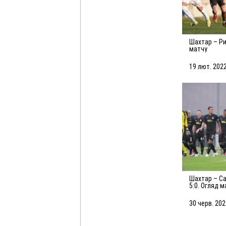
Шахтар – Рига – 0:0. Огляд
матчу
19 лют. 2022
Шахтар – Санкт-Йоганн –
5:0. Огляд 
30 черв. 202