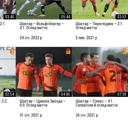
03:40
05:44
03:53
Шахтар – Вольфсбергер –
Шахтар – Тюркгюджю – 2:1.
4:1. Огляд матчу
Огляд матчу
24 січ. 2022 р.
5 лип. 2021 р.
02:54
04:06
07:30
Шахтар – Црвена Звезда –
Шахтар – Сілекс – 4:1.
0:0. Огляд матчу
Суперголи й огляд матчу
31 січ. 2021 р.
26 січ. 2021 р.