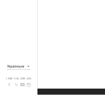
Українська
1.49M
113K
239K
631K