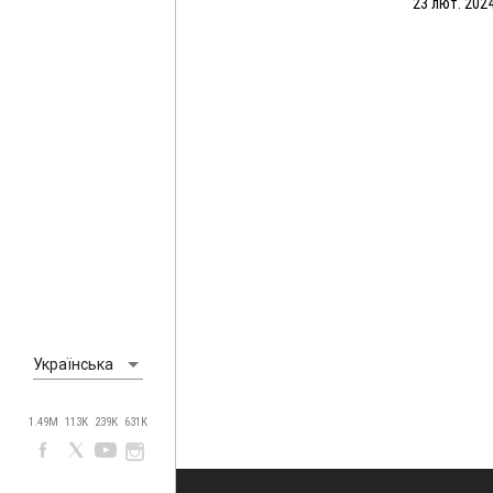
23 лют. 2024
Українська
1.49M
113K
239K
631K