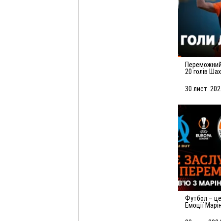
Переможний листопад! Усі
20 голів Ша
30 лист. 202
Футбол – це гра помилок.
Емоції Марі
матчу з Ма