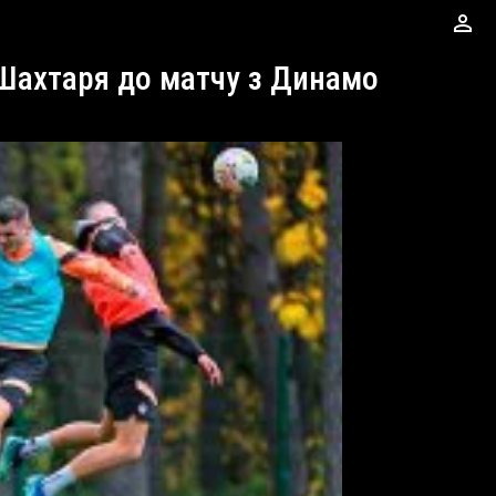
perm_identity
 Шахтаря до матчу з Динамо