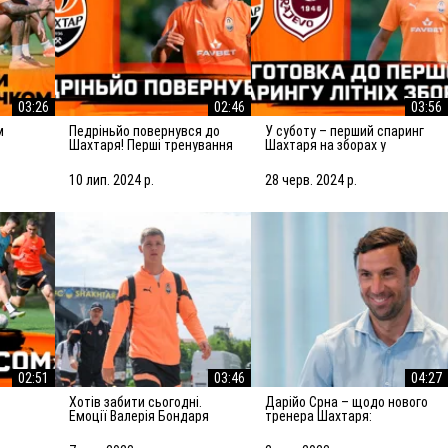
03:26
02:46
03:56
Педріньйо повернувся до
У суботу – перший спаринг
Шахтаря! Перші тренування
Шахтаря на зборах у
з командою
Словенії! Підготовка до
матчу із Сараєвом
10 лип. 2024 р.
28 черв. 2024 р.
02:51
03:46
04:27
Хотів забити сьогодні.
Дарійо Срна – щодо нового
Емоції Валерія Бондаря
тренера Шахтаря:
валівці
після спарингу з АЗ Алкмар
Робитимемо все, щоб
підсилити команду