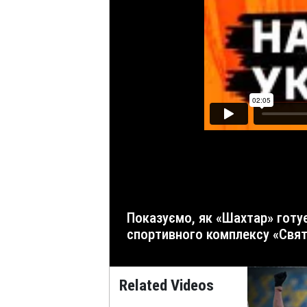
Показуємо, як «Шахтар» готується до українського класико з «Динамо». Дивіться відео з тренування команди на полі
спортивного комплексу «Свят
Related Videos