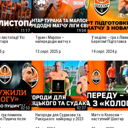
11:17
19:04
Туран і Марлон –
У неділю – гра з Лівим
хтаря
напередодні матчу з
Берегом! Підготовка
Панатінаїкосом: Зробимо
Шахтаря до матчу з
все можливе для
новачком УПЛ
5 р.
13 серп. 2025 р.
14 серп. 2024 р.
досягнення мети
02:53
02:37
Нагороди для Судакова та
Матч із Колосом –
но Пушича після
Ракіцького: найкращі у 2023
наступний! Шахтар
рселем
році!
готується до гри у Ко