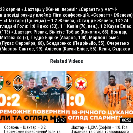
28 серпня «Шахтар» у Женеві переміг «Серветт» у матчі-
відповіді раунду плейоф Ліги конференцій. «Серветт» (Женева)
– «Шахтар» (Донецьк) – 1:2 Женева, «Стад де Женев», 13 224
глядачі Голи: 1:0 Нджо (53), 1:1 Кевін (70, пен.), 1:2 Кауан Еліас
(113) «Шахтар»: Різник, Вінісіус Тобіас (Конопля, 68), Бондар,
Матвієнко (к), Педро Енріке (Азаров, 100), Марлон Гомес
(Лукас Феррейра, 68), Бондаренко (Педріньйо, 55), Очеретько
(Марлон Сантос, 99), Аліссон (Кауан Еліас, 55), Кевін, Судаков
Related Videos
10:40
06:52
Оболонь – Шахтар – 0:2.
Шахтар – ЦСКА (Софія) – 1:0. Гол
Переможне повернення! Голи та
Цуканова та огляд товариського