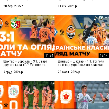
огляд матчу (29.03.2025)
матчу (15.01.2025)
28 бер. 2025 р.
14 січ. 2025 р.
11:24
13:14
Шахтар – Ворскла – 3:1. Старт
Динамо – Шахтар – 1:1. Усі голи
другого кола УПЛ! Усі голи та
та огляд українського класико
огляд матчу (05.12.2024)
(27.10.2024)
4 груд. 2024 р.
28 жовт. 2024 р.