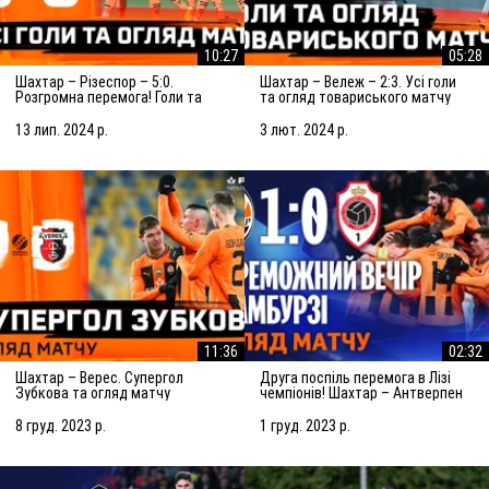
10:27
05:28
Шахтар – Різеспор – 5:0.
Шахтар – Вележ – 2:3. Усі голи
Розгромна перемога! Голи та
та огляд товариського матчу
огляд матчу (14.07.2024)
(03.02.2024)
13 лип. 2024 р.
3 лют. 2024 р.
11:36
02:32
Шахтар – Верес. Супергол
Друга поспіль перемога в Лізі
Зубкова та огляд матчу
чемпіонів! Шахтар – Антверпен
(08.12.2023)
– 1:0. Огляд матчу (28.11.2023)
8 груд. 2023 р.
1 груд. 2023 р.