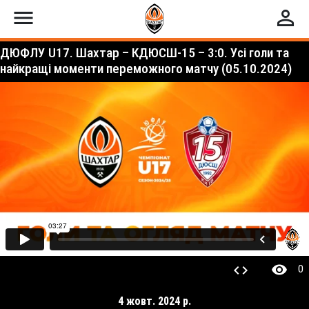
menu
perm_identity
ДЮФЛУ U17. Шахтар – КДЮСШ-15 – 3:0. Усі голи та
найкращі моменти переможного матчу (05.10.2024)
visibility
code
0
4 жовт. 2024 р.