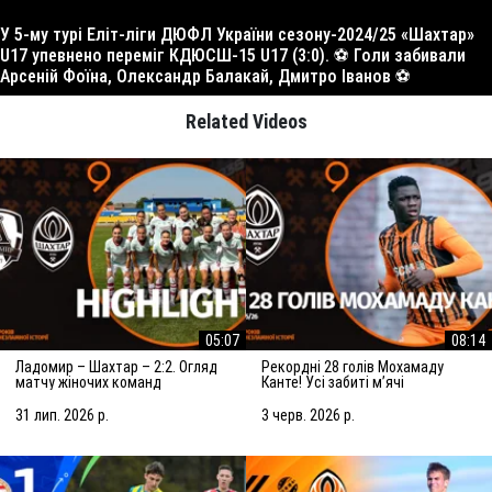
У 5-му турі Еліт-ліги ДЮФЛ України сезону-2024/25 «Шахтар»
U17 упевнено переміг КДЮСШ-15 U17 (3:0). ⚽️ Голи забивали
Арсеній Фоїна, Олександр Балакай, Дмитро Іванов ⚽️
Related Videos
05:07
08:14
Ладомир – Шахтар – 2:2. Огляд
Рекордні 28 голів Мохамаду
матчу жіночих команд
Канте! Усі забиті мʼячі
(01.08.2026)
нападника за Шахтар U19 у
сезоні-2025/26
31 лип. 2026 р.
3 черв. 2026 р.