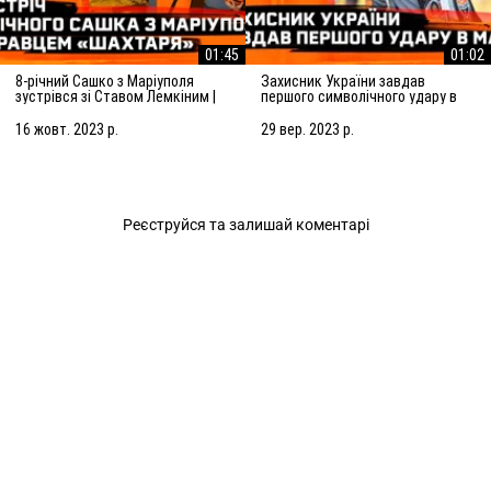
01:45
01:02
8-річний Сашко з Маріуполя
Захисник України завдав
зустрівся зі Ставом Лемкіним |
першого символічного удару в
Допомога Шахтаря дітям під час
матчі Шахтар – Ворскла
війни
16 жовт. 2023 р.
29 вер. 2023 р.