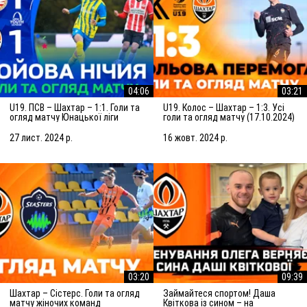
04:06
03:21
U19. ПСВ – Шахтар – 1:1. Голи та
U19. Колос – Шахтар – 1:3. Усі
огляд матчу Юнацької ліги
голи та огляд матчу (17.10.2024)
УЄФА (27.11.2024)
27 лист. 2024 р.
16 жовт. 2024 р.
03:20
09:39
Шахтар – Сістерс. Голи та огляд
Займайтеся спортом! Даша
матчу жіночих команд
Квіткова із сином – на