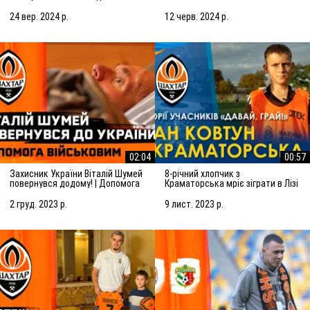
(25.09.2024)
тренуванні Олега Верняєва
24 вер. 2024 р.
12 черв. 2024 р.
02:04
00:57
Захисник України Віталій Шумей
8-річний хлопчик з
повернувся додому! | Допомога
Краматорська мріє зіграти в Лізі
військовим від Шахтаря
чемпіонів. Історії учасників
Давай, грай!
2 груд. 2023 р.
9 лист. 2023 р.