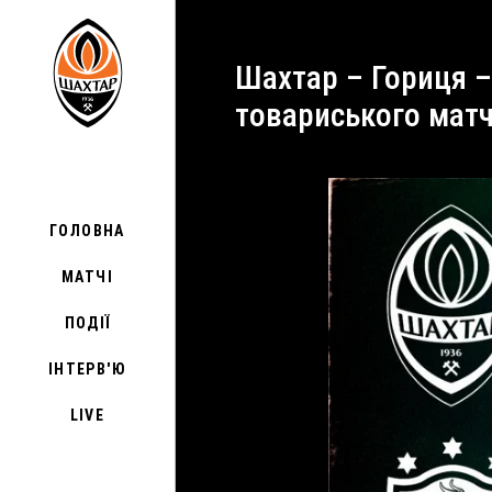
Шахтар – Гориця – 1:0. Дебют Турана, переможний гол Егіналду та огляд
товариського мат
ГОЛОВНА
МАТЧІ
ПОДІЇ
ІНТЕРВ'Ю
LIVE