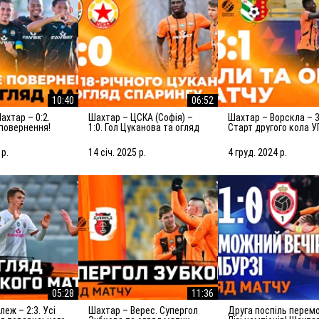
10:40
06:52
Шахтар – ЦСКА (Софія) –
Шахтар – Ворскла – 3:1.
повернення!
1:0. Гол Цуканова та огляд
Старт другого кола У
яд матчу
товариського матчу
голи та огляд матчу
(15.01.2025)
(05.12.2024)
 р.
14 січ. 2025 р.
4 груд. 2024 р.
05:28
11:36
Шахтар – Верес. Супергол
Друга поспіль перемога в