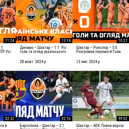
11:24
13:14
10:27
Динамо – Шахтар – 1:1. Усі
Шахтар – Різеспор – 5:0.
ПЛ! Усі
голи та огляд українського
Розгромна перемога! Голи
класико (27.10.2024)
та огляд матчу (14.07.2024)
28 жовт. 2024 р.
13 лип. 2024 р.
02:32
02:16
99:02
Барселона – Шахтар – 2:1.
Шахтар – АЕК. Повна версія