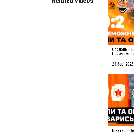
Related Videos
Оболонь – Шахтар – 0:2.
Переможне 
Голи та огл
(29.03.2025)
28 бер. 2025
Шахтар – Вележ – 2:3. Усі