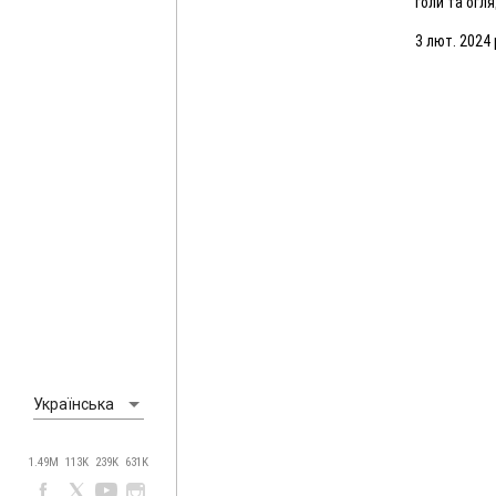
голи та огл
матчу (03.02
3 лют. 2024 
Українська
1.49M
113K
239K
631K