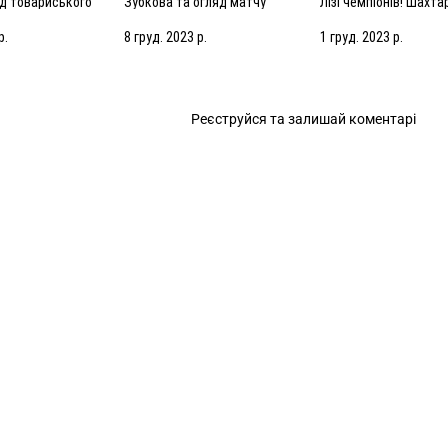
яд товариського
Зубкова та огляд матчу
Лізі чемпіонів! Шахта
.2024)
(08.12.2023)
Антверпен – 1:0. Огл
матчу (28.11.2023)
р.
8 груд. 2023 р.
1 груд. 2023 р.