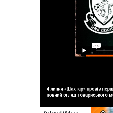
4 липня «Шахтар» провів перший спаринг на літніх зборах – із хорватською «Горицею». Дивіться переможний гол Егіналду та
повний огляд товариського мат