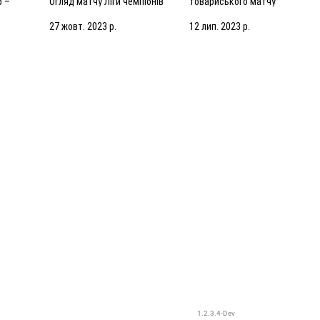
р –
Огляд матчу Ліги чемпіонів
товариського матчу
яд
(25.10.2023)
(13.07.2023) | Збори в
Нідерландах
27 жовт. 2023 р.
12 лип. 2023 р.