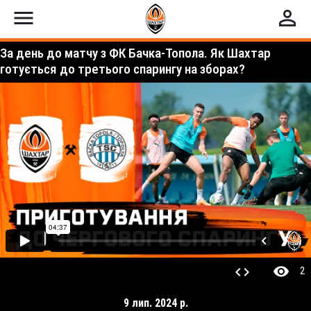
menu
perm_identity
За день до матчу з ФК Бачка-Топола. Як Шахтар
готується до третього спарингу на зборах?
visibility
code
2
9 лип. 2024 р.