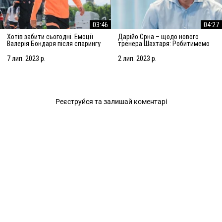
03:46
04:27
Хотів забити сьогодні. Емоції
Дарійо Срна – щодо нового
Валерія Бондаря після спарингу
тренера Шахтаря: Робитимемо
з АЗ Алкмар
все, щоб підсилити команду
7 лип. 2023 р.
2 лип. 2023 р.