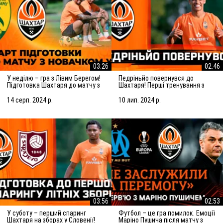
03:26
02:46
У неділю – гра з Лівим Берегом!
Педріньйо повернувся до
Підготовка Шахтаря до матчу з
Шахтаря! Перші тренування з
новачком УПЛ
командою
14 серп. 2024 р.
10 лип. 2024 р.
03:56
02:53
У суботу – перший спаринг
Футбол – це гра помилок. Емоції
Шахтаря на зборах у Словенії!
Маріно Пушича після матчу з