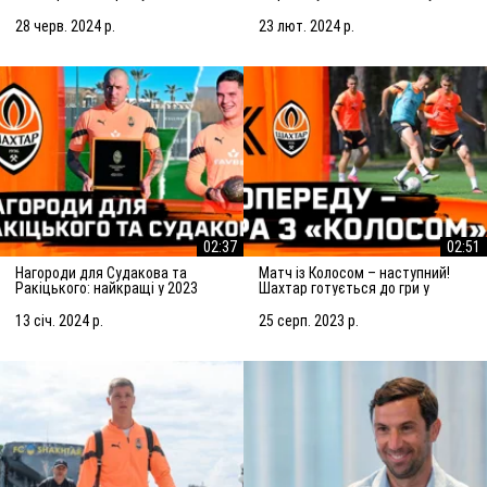
Підготовка до матчу із
Марселем
Сараєвом
28 черв. 2024 р.
23 лют. 2024 р.
02:37
02:51
Нагороди для Судакова та
Матч із Колосом – наступний!
Ракіцького: найкращі у 2023
Шахтар готується до гри у
році!
Ковалівці
13 січ. 2024 р.
25 серп. 2023 р.