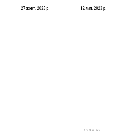
яд
(25.10.2023)
(13.07.2023) | Збори в
Нідерландах
27 жовт. 2023 р.
12 лип. 2023 р.