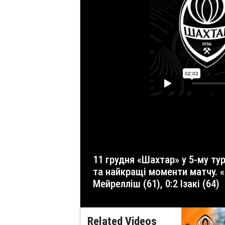
11 грудня «Шахтар» у 5-му турі основного етапу Ліги конференцій сезону-2025/26 переміг «Хамрун Спартанс». Дивіться всі голи
та найкращі моменти матчу. «Х
Мейрелліш (61), 0:2 Ізакі (64)
Related Videos