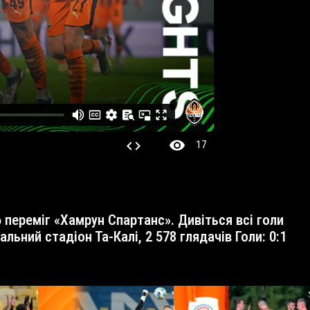
visibility
code
17
ьний стадіон Та-Калі, 2 578 глядачів Голи: 0:1