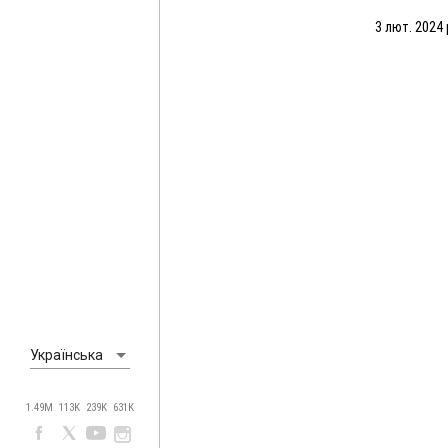
матчу (03.02
3 лют. 2024 
Українська
1.49M
113K
239K
631K