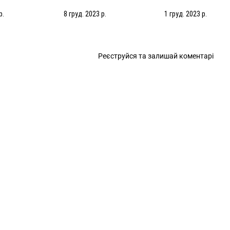
.2024)
(08.12.2023)
Антверпен – 1:0. Огл
матчу (28.11.2023)
р.
8 груд. 2023 р.
1 груд. 2023 р.