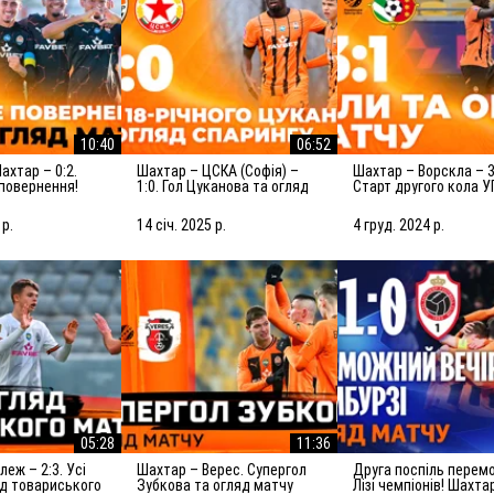
10:40
06:52
Шахтар – ЦСКА (Софія) –
Шахтар – Ворскла – 3:1.
повернення!
1:0. Гол Цуканова та огляд
Старт другого кола У
яд матчу
товариського матчу
голи та огляд матчу
(15.01.2025)
(05.12.2024)
 р.
14 січ. 2025 р.
4 груд. 2024 р.
05:28
11:36
Шахтар – Верес. Супергол
Друга поспіль перемога в
яд товариського
Зубкова та огляд матчу
Лізі чемпіонів! Шахта