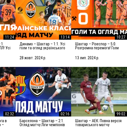
11:24
13:14
10:27
Динамо – Шахтар – 1:1. Усі
Шахтар – Різеспор – 5:0.
ПЛ! Усі
голи та огляд українського
Розгромна перемога! Голи
класико (27.10.2024)
та огляд матчу (14.07.2024)
28 жовт. 2024 р.
13 лип. 2024 р.
02:32
02:16
99:02
Барселона – Шахтар – 2:1.
Шахтар – АЕК. Повна версія
р –
Огляд матчу Ліги чемпіонів
товариського матчу