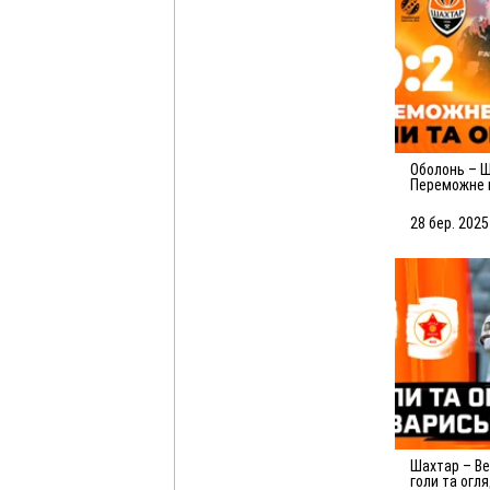
Оболонь – Шахтар – 0:2.
Переможне 
Голи та огл
(29.03.2025)
28 бер. 2025
Шахтар – Вележ – 2:3. Усі
голи та огл