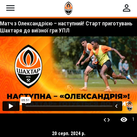
menu
perm_identity
Матч з Олександрією – наступний! Старт приготувань
Шахтаря до виїзної гри УПЛ
visibility
code
1
20 серп. 2024 р.