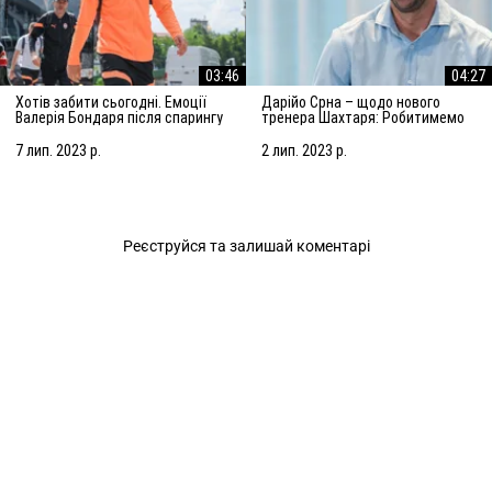
03:46
04:27
Хотів забити сьогодні. Емоції
Дарійо Срна – щодо нового
Валерія Бондаря після спарингу
тренера Шахтаря: Робитимемо
з АЗ Алкмар
все, щоб підсилити команду
7 лип. 2023 р.
2 лип. 2023 р.