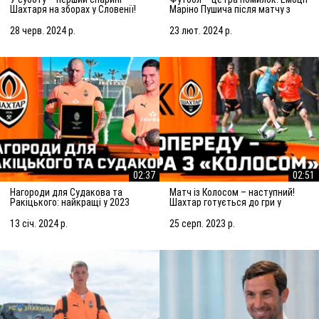
Шахтаря на зборах у Словенії!
Маріно Пушича після матчу з
Підготовка до матчу із
Марселем
Сараєвом
28 черв. 2024 р.
23 лют. 2024 р.
02:37
02:51
Нагороди для Судакова та
Матч із Колосом – наступний!
Ракіцького: найкращі у 2023
Шахтар готується до гри у
році!
Ковалівці
13 січ. 2024 р.
25 серп. 2023 р.