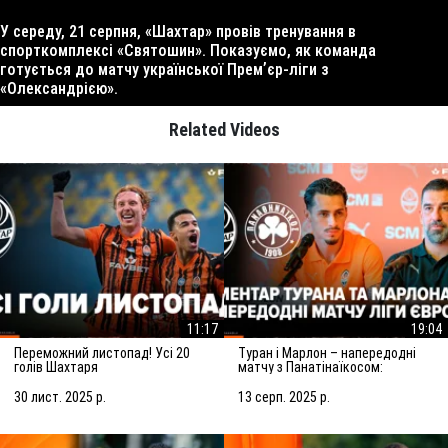
У середу, 21 серпня, «Шахтар» провів тренування в
спорткомплексі «Святошин». Показуємо, як команда
готується до матчу української Премʼєр-ліги з
«Олександрією».
Related Videos
11:17
19:04
Переможний листопад! Усі 20
Туран і Марлон – напередодні
голів Шахтаря
матчу з Панатінаїкосом:
Зробимо все можливе для
досягнення мети
30 лист. 2025 р.
13 серп. 2025 р.