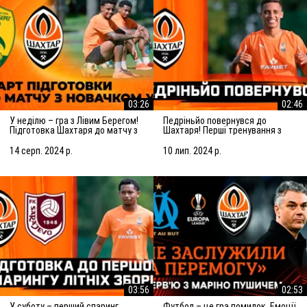
03:26
02:46
У неділю – гра з Лівим Берегом!
Педріньйо повернувся до
Підготовка Шахтаря до матчу з
Шахтаря! Перші тренування з
новачком УПЛ
командою
14 серп. 2024 р.
10 лип. 2024 р.
03:56
02:53
У суботу – перший спаринг
Футбол – це гра помилок. Емоції