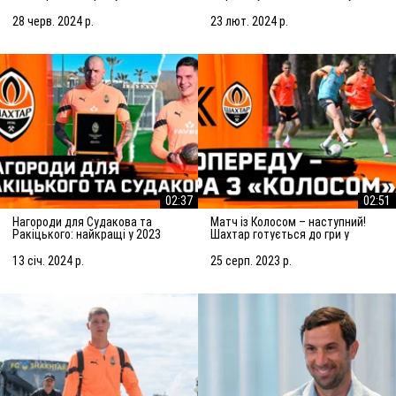
Підготовка до матчу із
Марселем
Сараєвом
28 черв. 2024 р.
23 лют. 2024 р.
02:37
02:51
Нагороди для Судакова та
Матч із Колосом – наступний!
Ракіцького: найкращі у 2023
Шахтар готується до гри у
році!
Ковалівці
13 січ. 2024 р.
25 серп. 2023 р.