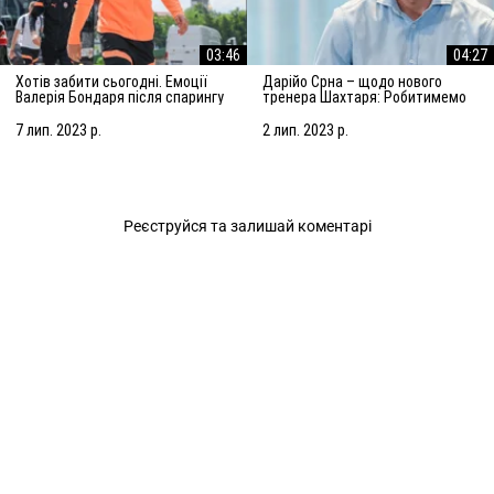
03:46
04:27
Хотів забити сьогодні. Емоції
Дарійо Срна – щодо нового
Валерія Бондаря після спарингу
тренера Шахтаря: Робитимемо
з АЗ Алкмар
все, щоб підсилити команду
7 лип. 2023 р.
2 лип. 2023 р.