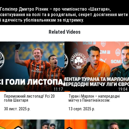
Голкіпер Дмитро Різник – про чемпіонство «Шахтаря»,
святкування на полі та в роздягальні, секрет досягнення мети
і вдячність уболівальникам за підтримку.
Related Videos
11:17
19:04
Переможний листопад! Усі 20
Туран і Марлон – напередодні
голів Шахтаря
матчу з Панатінаїкосом:
Зробимо все можливе для
досягнення мети
30 лист. 2025 р.
13 серп. 2025 р.