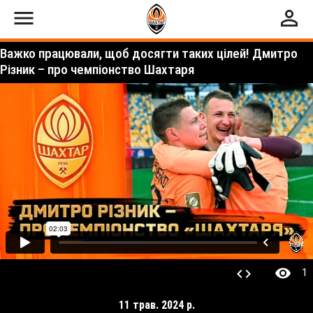
menu
perm_identity
Важко працювали, щоб досягти таких цілей! Дмитро
Різник – про чемпіонство Шахтаря
visibility
code
1
11 трав. 2024 р.