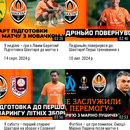
03:26
02:46
У неділю – гра з Лівим Берегом!
Педріньйо повернувся до
Підготовка Шахтаря до матчу з
Шахтаря! Перші тренування з
новачком УПЛ
командою
14 серп. 2024 р.
10 лип. 2024 р.
03:56
02:53
У суботу – перший спаринг
Футбол – це гра помилок. Емоції
Шахтаря на зборах у Словенії!
Маріно Пушича після матчу з