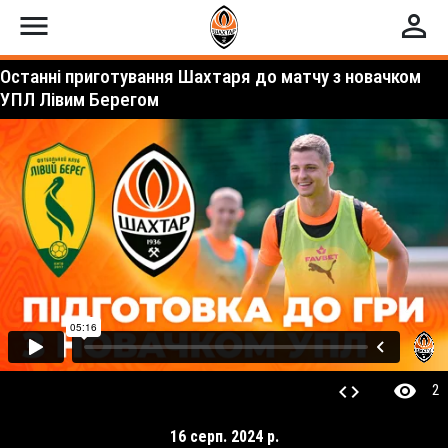
menu
perm_identity
Останні приготування Шахтаря до матчу з новачком
УПЛ Лівим Берегом
visibility
code
2
16 серп. 2024 р.