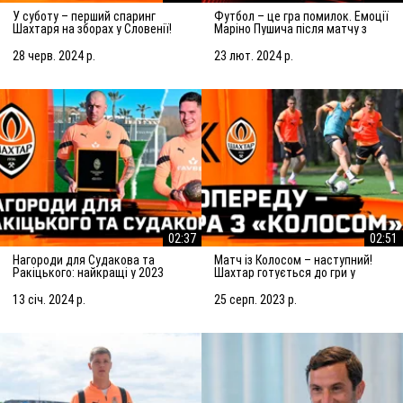
У суботу – перший спаринг
Футбол – це гра помилок. Емоції
Шахтаря на зборах у Словенії!
Маріно Пушича після матчу з
Підготовка до матчу із
Марселем
Сараєвом
28 черв. 2024 р.
23 лют. 2024 р.
02:37
02:51
Нагороди для Судакова та
Матч із Колосом – наступний!
Ракіцького: найкращі у 2023
Шахтар готується до гри у
році!
Ковалівці
13 січ. 2024 р.
25 серп. 2023 р.