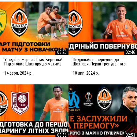
03:26
02:46
У неділю – гра з Лівим Берегом!
Педріньйо повернувся до
Підготовка Шахтаря до матчу з
Шахтаря! Перші тренування з
новачком УПЛ
командою
14 серп. 2024 р.
10 лип. 2024 р.
03:56
02:53