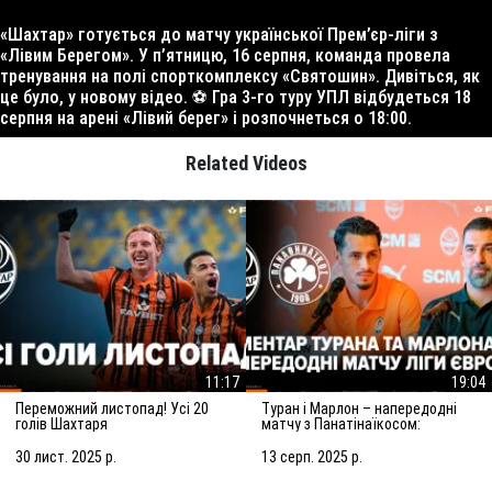
«Шахтар» готується до матчу української Прем’єр-ліги з
«Лівим Берегом». У п’ятницю, 16 серпня, команда провела
тренування на полі спорткомплексу «Святошин». Дивіться, як
це було, у новому відео. ⚽️ Гра 3-го туру УПЛ відбудеться 18
серпня на арені «Лівий берег» і розпочнеться о 18:00.
Related Videos
11:17
19:04
Переможний листопад! Усі 20
Туран і Марлон – напередодні
голів Шахтаря
матчу з Панатінаїкосом:
Зробимо все можливе для
досягнення мети
30 лист. 2025 р.
13 серп. 2025 р.