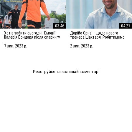
03:46
04:27
Хотів забити сьогодні. Емоції
Дарійо Срна – щодо нового
Валерія Бондаря після спарингу
тренера Шахтаря: Робитимемо
з АЗ Алкмар
все, щоб підсилити команду
7 лип. 2023 р.
2 лип. 2023 р.