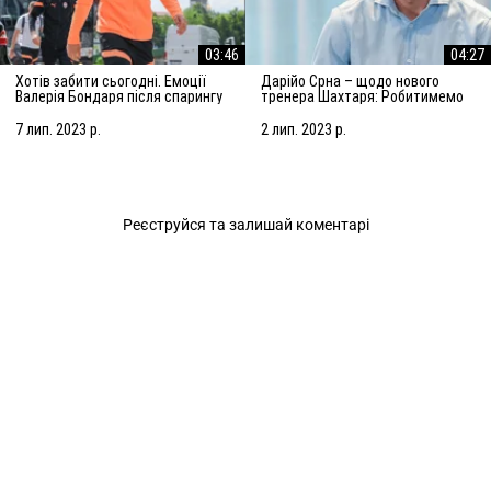
03:46
04:27
Хотів забити сьогодні. Емоції
Дарійо Срна – щодо нового
Валерія Бондаря після спарингу
тренера Шахтаря: Робитимемо
з АЗ Алкмар
все, щоб підсилити команду
7 лип. 2023 р.
2 лип. 2023 р.