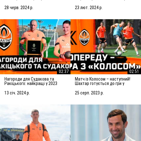
Підготовка до матчу із
Марселем
Сараєвом
28 черв. 2024 р.
23 лют. 2024 р.
02:37
02:51
Нагороди для Судакова та
Матч із Колосом – наступний!
Ракіцького: найкращі у 2023
Шахтар готується до гри у
році!
Ковалівці
13 січ. 2024 р.
25 серп. 2023 р.