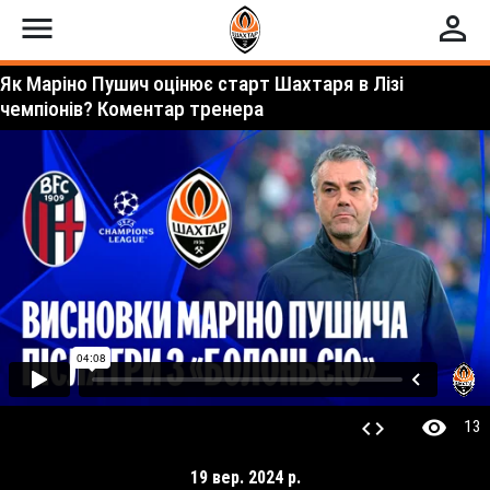
menu
perm_identity
Як Маріно Пушич оцінює старт Шахтаря в Лізі
чемпіонів? Коментар тренера
visibility
code
13
19 вер. 2024 р.