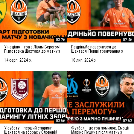
03:26
02:46
У неділю – гра з Лівим Берегом!
Педріньйо повернувся до
Підготовка Шахтаря до матчу з
Шахтаря! Перші тренування з
новачком УПЛ
командою
14 серп. 2024 р.
10 лип. 2024 р.
03:56
02:53
У суботу – перший спаринг
Футбол – це гра помилок. Емоції
Шахтаря на зборах у Словенії!
Маріно Пушича після матчу з