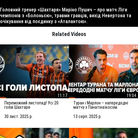
Головний тренер «Шахтаря» Маріно Пушич – про матч Ліги
чемпіонів з «Болоньєю», травми гравців, вихід Невертона та
очікування від поєдинку з «Аталантою».
Related Videos
11:17
19:04
Переможний листопад! Усі 20
Туран і Марлон – напередодні
голів Шахтаря
матчу з Панатінаїкосом:
Зробимо все можливе для
досягнення мети
30 лист. 2025 р.
13 серп. 2025 р.