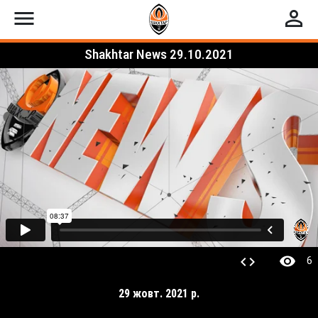
menu
perm_identity
Shakhtar News 29.10.2021
visibility
code
6
29 жовт. 2021 р.