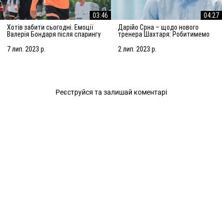
03:46
04:27
Хотів забити сьогодні. Емоції
Дарійо Срна – щодо нового
Валерія Бондаря після спарингу
тренера Шахтаря: Робитимемо
з АЗ Алкмар
все, щоб підсилити команду
7 лип. 2023 р.
2 лип. 2023 р.