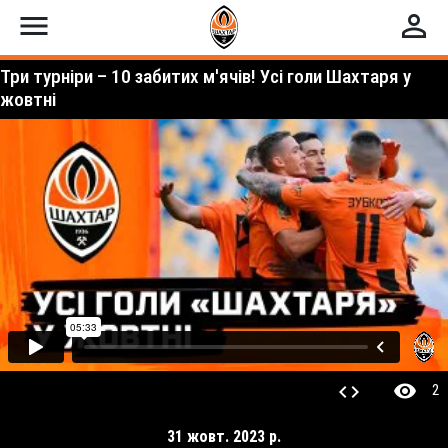
menu
perm_identity
Три турніри – 10 забитих м'ячів! Усі голи Шахтаря у
жовтні
visibility
code
2
31 жовт. 2023 р.