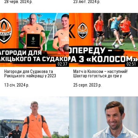
Сараєвом
28 черв. 2024 р.
23 лют. 2024 р.
02:37
02:51
Нагороди для Судакова та
Матч із Колосом – наступний!
Ракіцького: найкращі у 2023
Шахтар готується до гри у
році!
Ковалівці
13 січ. 2024 р.
25 серп. 2023 р.