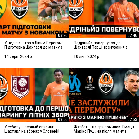
03:26
02:46
У неділю – гра з Лівим Берегом!
Педріньйо повернувся до
Підготовка Шахтаря до матчу з
Шахтаря! Перші тренування з
новачком УПЛ
командою
14 серп. 2024 р.
10 лип. 2024 р.
03:56
02:53
У суботу – перший спаринг
Футбол – це гра помилок. Емоції
Шахтаря на зборах у Словенії!
Маріно Пушича після матчу з
Підготовка до матчу із
Марселем