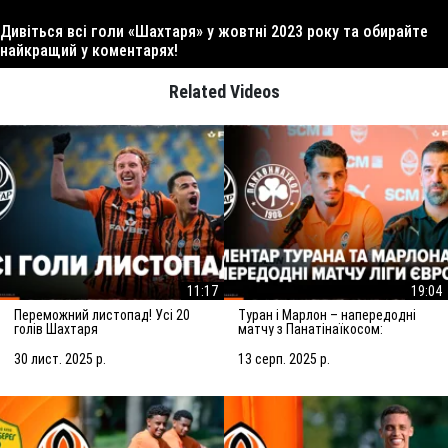
Дивіться всі голи «Шахтаря» у жовтні 2023 року та обирайте
найкращий у коментарях!
Related Videos
11:17
19:04
Переможний листопад! Усі 20
Туран і Марлон – напередодні
голів Шахтаря
матчу з Панатінаїкосом:
Зробимо все можливе для
досягнення мети
30 лист. 2025 р.
13 серп. 2025 р.