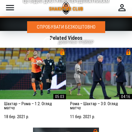
ЦЕ ВІДЕО ДОСТУПНО ПЕРЕДПЛАТНИКАМ
menu
perm_identity
SHAKHTAR CLUB
СПРОБУВАТИ БЕЗКОШТОВНО
Related Videos
play_circle_outline
ДИВИТИСЯ ТРЕЙЛЕР
05:03
04:16
Шахтар – Рома – 1:2. Огляд
Рома – Шахтар – 3:0. Огляд
матчу
матчу
18 бер. 2021 р.
11 бер. 2021 р.