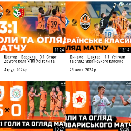
11:24
13:14
Шахтар – Ворскла – 3:1. Старт
Динамо – Шахтар – 1:1. Усі голи
другого кола УПЛ! Усі голи та
та огляд українського класико
огляд матчу (05.12.2024)
(27.10.2024)
4 груд. 2024 р.
28 жовт. 2024 р.
10:27
05:28