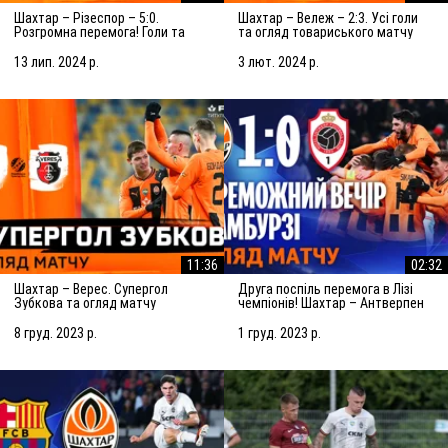
Шахтар – Різеспор – 5:0.
Шахтар – Вележ – 2:3. Усі голи
Розгромна перемога! Голи та
та огляд товариського матчу
огляд матчу (14.07.2024)
(03.02.2024)
13 лип. 2024 р.
3 лют. 2024 р.
11:36
02:32
Шахтар – Верес. Супергол
Друга поспіль перемога в Лізі
Зубкова та огляд матчу
чемпіонів! Шахтар – Антверпен
(08.12.2023)
– 1:0. Огляд матчу (28.11.2023)
8 груд. 2023 р.
1 груд. 2023 р.