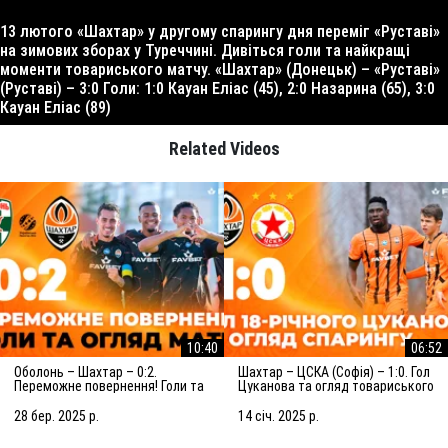
13 лютого «Шахтар» у другому спарингу дня переміг «Руставі»
на зимових зборах у Туреччині. Дивіться голи та найкращі
моменти товариського матчу. «Шахтар» (Донецьк) – «Руставі»
(Руставі) – 3:0 Голи: 1:0 Кауан Еліас (45), 2:0 Назарина (65), 3:0
Кауан Еліас (89)
Related Videos
10:40
06:52
Оболонь – Шахтар – 0:2.
Шахтар – ЦСКА (Софія) – 1:0. Гол
Переможне повернення! Голи та
Цуканова та огляд товариського
огляд матчу (29.03.2025)
матчу (15.01.2025)
28 бер. 2025 р.
14 січ. 2025 р.