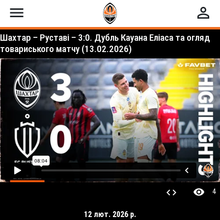
menu
perm_identity
Шахтар – Руставі – 3:0. Дубль Кауана Еліаса та огляд
товариського матчу (13.02.2026)
visibility
code
4
12 лют. 2026 р.