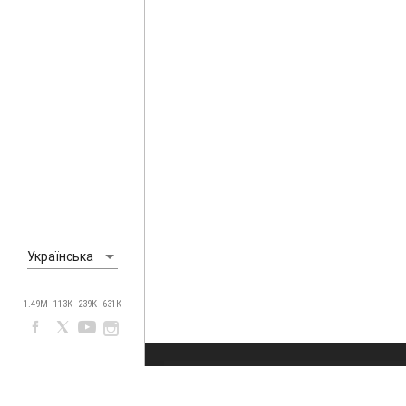
Українська
1.49M
113K
239K
631K