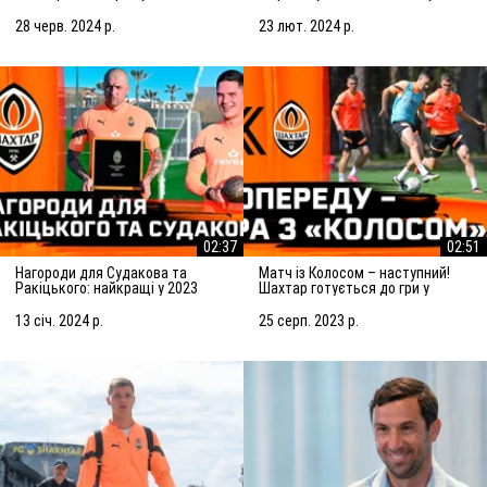
Підготовка до матчу із
Марселем
Сараєвом
28 черв. 2024 р.
23 лют. 2024 р.
02:37
02:51
Нагороди для Судакова та
Матч із Колосом – наступний!
Ракіцького: найкращі у 2023
Шахтар готується до гри у
році!
Ковалівці
13 січ. 2024 р.
25 серп. 2023 р.