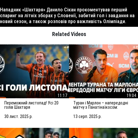
Нападник «Шахтаря» Данило Сікан прокоментував перший
спаринг на літніх зборах у Словенії, забитий гол і завдання на
новий сезон, а також розповів про важливість Олімпіади.
Related Videos
11:17
19:04
Переможний листопад! Усі 20
Туран і Марлон – напередодні
голів Шахтаря
матчу з Панатінаїкосом:
Зробимо все можливе для
досягнення мети
30 лист. 2025 р.
13 серп. 2025 р.