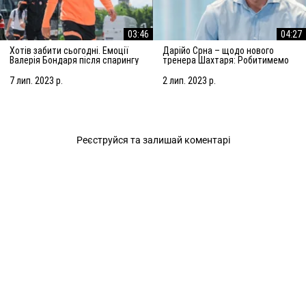
03:46
04:27
Хотів забити сьогодні. Емоції
Дарійо Срна – щодо нового
Валерія Бондаря після спарингу
тренера Шахтаря: Робитимемо
з АЗ Алкмар
все, щоб підсилити команду
7 лип. 2023 р.
2 лип. 2023 р.