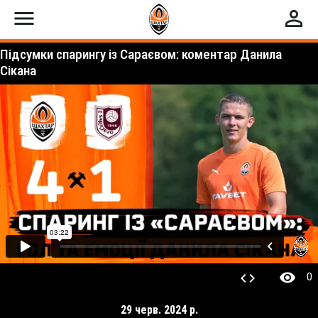
menu
perm_identity
Підсумки спарингу із Сараєвом: коментар Данила
Сікана
visibility
code
0
29 черв. 2024 р.