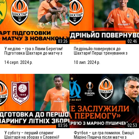
03:26
02:46
У неділю – гра з Лівим Берегом!
Педріньйо повернувся до
Підготовка Шахтаря до матчу з
Шахтаря! Перші тренування з
новачком УПЛ
командою
14 серп. 2024 р.
10 лип. 2024 р.
03:56
02:53
У суботу – перший спаринг
Футбол – це гра помилок. Емоції
Шахтаря на зборах у Словенії!
Маріно Пушича після матчу з