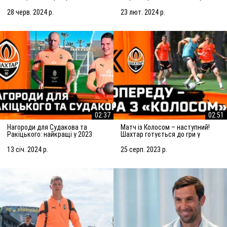
Підготовка до матчу із
Марселем
Сараєвом
28 черв. 2024 р.
23 лют. 2024 р.
02:37
02:51
Нагороди для Судакова та
Матч із Колосом – наступний!
Ракіцького: найкращі у 2023
Шахтар готується до гри у
році!
Ковалівці
13 січ. 2024 р.
25 серп. 2023 р.