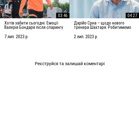
03:46
04:27
Хотів забити сьогодні. Емоції
Дарійо Срна – щодо нового
Валерія Бондаря після спарингу
тренера Шахтаря: Робитимемо
з АЗ Алкмар
все, щоб підсилити команду
7 лип. 2023 р.
2 лип. 2023 р.