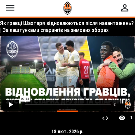
menu
perm_identity
Як гравці Шахтаря відновлюються після навантажень?
| За лаштунками спарингів на зимових зборах
visibility
code
1
18 лют. 2026 р.