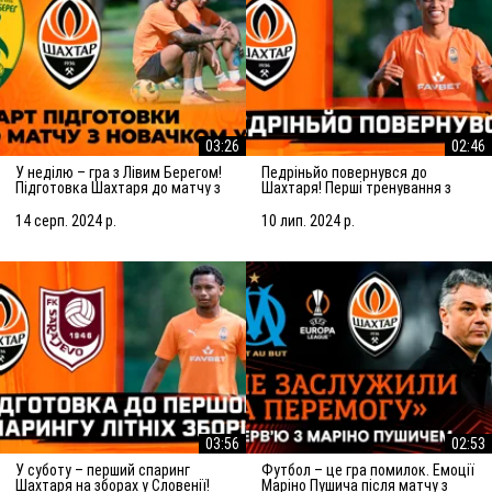
03:26
02:46
У неділю – гра з Лівим Берегом!
Педріньйо повернувся до
Підготовка Шахтаря до матчу з
Шахтаря! Перші тренування з
новачком УПЛ
командою
14 серп. 2024 р.
10 лип. 2024 р.
03:56
02:53
У суботу – перший спаринг
Футбол – це гра помилок. Емоції
Шахтаря на зборах у Словенії!
Маріно Пушича після матчу з