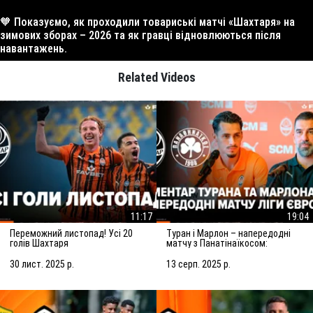
🧡 Показуємо, як проходили товариські матчі «Шахтаря» на
зимових зборах – 2026 та як гравці відновлюються після
навантажень.
Related Videos
11:17
19:04
Переможний листопад! Усі 20
Туран і Марлон – напередодні
голів Шахтаря
матчу з Панатінаїкосом:
Зробимо все можливе для
досягнення мети
30 лист. 2025 р.
13 серп. 2025 р.