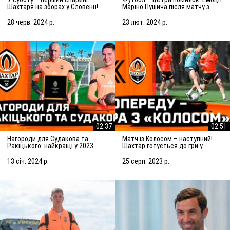
Шахтаря на зборах у Словенії!
Маріно Пушича після матчу з
Підготовка до матчу із
Марселем
Сараєвом
28 черв. 2024 р.
23 лют. 2024 р.
02:37
02:51
Нагороди для Судакова та
Матч із Колосом – наступний!
Ракіцького: найкращі у 2023
Шахтар готується до гри у
році!
Ковалівці
13 січ. 2024 р.
25 серп. 2023 р.