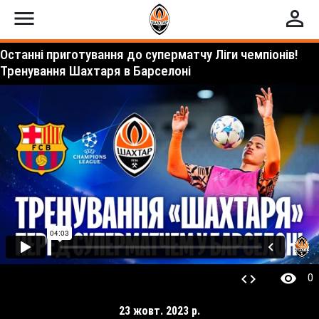
menu
perm_identity
Останні приготування до суперматчу Ліги чемпіонів!
Тренування Шахтаря в Барселоні
visibility
code
0
23 жовт. 2023 р.