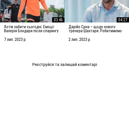
03:46
04:27
Хотів забити сьогодні. Емоції
Дарійо Срна – щодо нового
Валерія Бондаря після спарингу
тренера Шахтаря: Робитимемо
з АЗ Алкмар
все, щоб підсилити команду
7 лип. 2023 р.
2 лип. 2023 р.