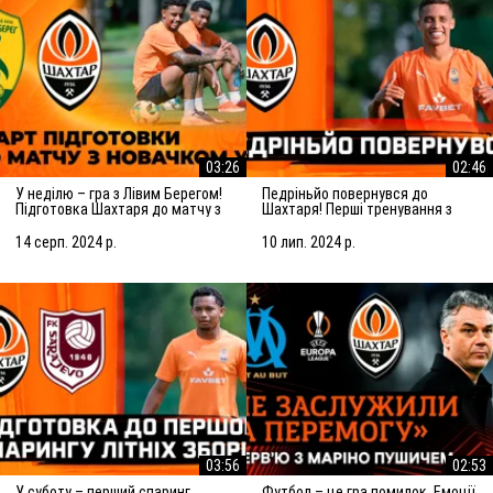
03:26
02:46
У неділю – гра з Лівим Берегом!
Педріньйо повернувся до
Підготовка Шахтаря до матчу з
Шахтаря! Перші тренування з
новачком УПЛ
командою
14 серп. 2024 р.
10 лип. 2024 р.
03:56
02:53
У суботу – перший спаринг
Футбол – це гра помилок. Емоції