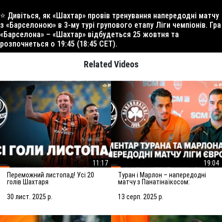
⭐️ Дивіться, як «Шахтар» провів тренування напередодні матчу
з «Барселоною» в 3-му турі групового етапу Ліги чемпіонів. Гра
«Барселона» – «Шахтар» відбудеться 25 жовтня та
розпочнеться о 19:45 (18:45 CET).
Related Videos
11:17
19:04
Переможний листопад! Усі 20
Туран і Марлон – напередодні
голів Шахтаря
матчу з Панатінаїкосом:
Зробимо все можливе для
досягнення мети
30 лист. 2025 р.
13 серп. 2025 р.