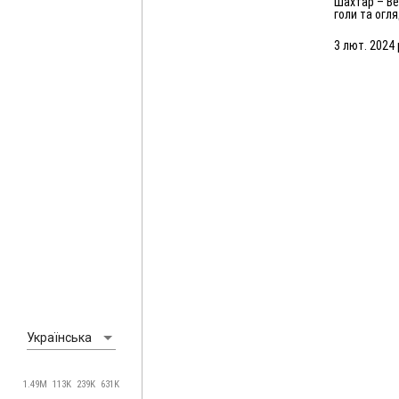
Шахтар – Вележ – 2:3. Усі
голи та огл
матчу (03.02
3 лют. 2024 
Українська
1.49M
113K
239K
631K