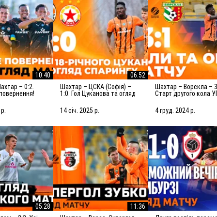
10:40
06:52
Шахтар – ЦСКА (Софія) –
Шахтар – Ворскла – 3:1.
повернення!
1:0. Гол Цуканова та огляд
Старт другого кола У
яд матчу
товариського матчу
голи та огляд матчу
(15.01.2025)
(05.12.2024)
 р.
14 січ. 2025 р.
4 груд. 2024 р.
05:28
11:36