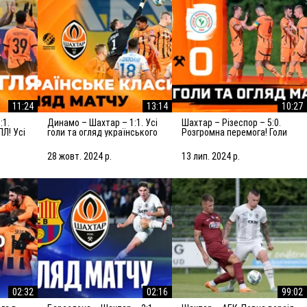
11:24
13:14
10:27
Динамо – Шахтар – 1:1. Усі
Шахтар – Різеспор – 5:0.
ПЛ! Усі
голи та огляд українського
Розгромна перемога! Голи
класико (27.10.2024)
та огляд матчу (14.07.2024)
28 жовт. 2024 р.
13 лип. 2024 р.
02:32
02:16
99:02