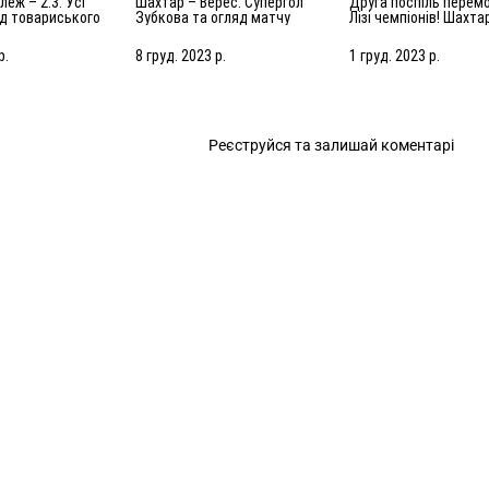
Шахтар – Верес. Супергол
Друга поспіль перемога в
яд товариського
Зубкова та огляд матчу
Лізі чемпіонів! Шахта
.2024)
(08.12.2023)
Антверпен – 1:0. Огл
матчу (28.11.2023)
р.
8 груд. 2023 р.
1 груд. 2023 р.