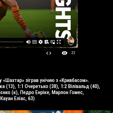
visibility
code
22
 (13), 1:1 Очеретько (38), 1:2 Вілівальд (40),
ієнко (к), Педро Енріке, Марлон Гомес,
Кауан Еліас, 63)