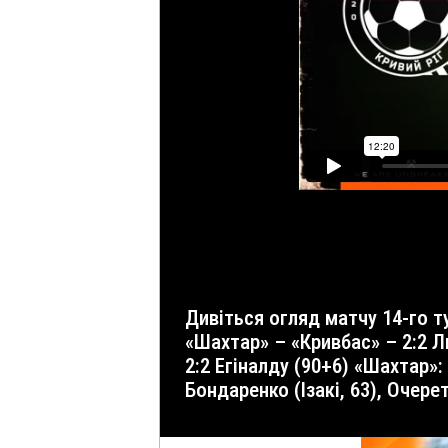
Дивіться огляд матчу 14-го туру української Прем’єр-ліги сезону-2025/26, в якому «Шахтар» зіграв унічию з «Кривбасом».
«Шахтар» – «Кривбас» – 2:2 Льв
2:2 Егіналду (90+6) «Шахтар»:
Бондаренко (Ізакі, 63), Очерет