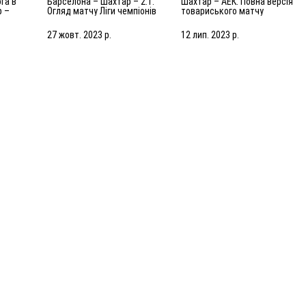
Барселона – Шахтар – 2:1.
Шахтар – АЕК. Повна версія
р –
Огляд матчу Ліги чемпіонів
товариського матчу
яд
(25.10.2023)
(13.07.2023) | Збори в
Нідерландах
27 жовт. 2023 р.
12 лип. 2023 р.