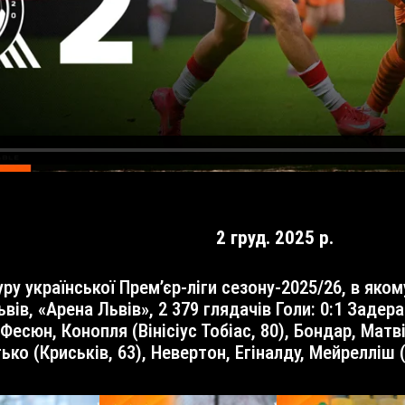
2 груд. 2025 р.
ів, «Арена Львів», 2 379 глядачів Голи: 0:1 Задерака
 Фесюн, Конопля (Вінісіус Тобіас, 80), Бондар, Матв
ько (Криськів, 63), Невертон, Егіналду, Мейрелліш (