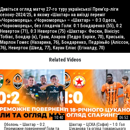
Дивіться огляд матчу 27-го туру української Прем’єр-ліги
сезону-2024/25, в якому «Шахтар» на виїзді переміг
«Чорноморець». «Чорноморець» – «Шахтар» – 0:3 Одеса,
«Чорноморець», без глядачів Голи: 0:1 Бондаренко (55), 0:2
Невертон (71), 0:3 Невертон (75) «Шахтар»: Фесюн, Вінісіус
Тобіас, Бондар (к), Грам, Азаров (Педро Енріке, 70), Криськів,
Марлон Гомес (Назарина, 76), Бондаренко, Педріньйо (Аліссон,
76), Невертон (Швед, 77), Кауан Еліас (Егіналду, 70)
Related Videos
10:40
06:52
Оболонь – Шахтар – 0:2.
Шахтар – ЦСКА (Софія) – 1:0. Гол
Переможне повернення! Голи та
Цуканова та огляд товариського