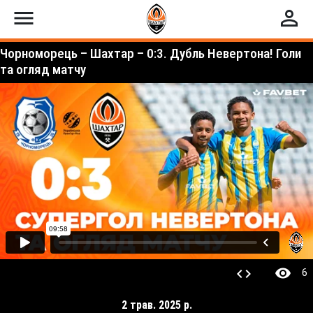
menu
perm_identity
Чорноморець – Шахтар – 0:3. Дубль Невертона! Голи
та огляд матчу
visibility
code
6
2 трав. 2025 р.