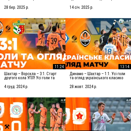
огляд матчу (29.03.2025)
матчу (15.01.2025)
28 бер. 2025 р.
14 січ. 2025 р.
11:24
13:14
Шахтар – Ворскла – 3:1. Старт
Динамо – Шахтар – 1:1. Усі голи
другого кола УПЛ! Усі голи та
та огляд українського класико
огляд матчу (05.12.2024)
(27.10.2024)
4 груд. 2024 р.
28 жовт. 2024 р.