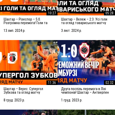
10:27
05:28
Шахтар – Різеспор – 5:0.
Шахтар – Вележ – 2:3. Усі голи
Розгромна перемога! Голи та
та огляд товариського матчу
огляд матчу (14.07.2024)
(03.02.2024)
13 лип. 2024 р.
3 лют. 2024 р.
11:36
02:32
Шахтар – Верес. Супергол
Друга поспіль перемога в Лізі
Зубкова та огляд матчу
чемпіонів! Шахтар – Антверпен
(08.12.2023)
– 1:0. Огляд матчу (28.11.2023)
8 груд. 2023 р.
1 груд. 2023 р.