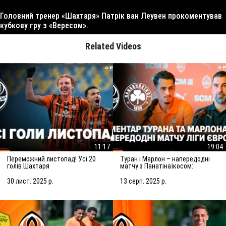
Головний тренер «Шахтаря» Патрік ван Леувен прокоментував
кубкову гру з «Вересом».
Related Videos
11:17
19:04
Переможний листопад! Усі 20
Туран і Марлон – напередодні
голів Шахтаря
матчу з Панатінаїкосом:
Зробимо все можливе для
досягнення мети
30 лист. 2025 р.
13 серп. 2025 р.