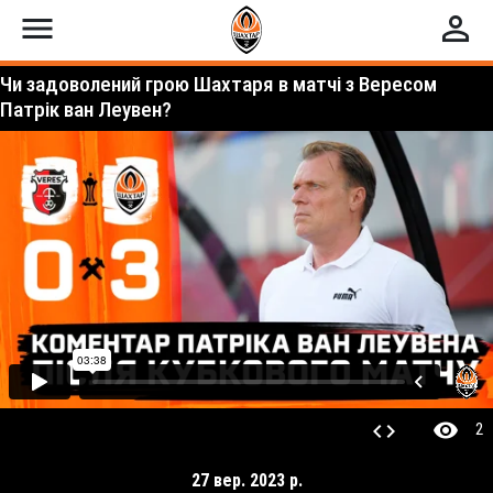
menu
perm_identity
Чи задоволений грою Шахтаря в матчі з Вересом
Патрік ван Леувен?
visibility
code
2
27 вер. 2023 р.