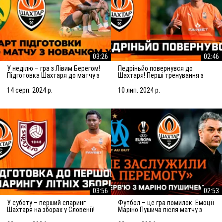
03:26
02:46
У неділю – гра з Лівим Берегом!
Педріньйо повернувся до
Підготовка Шахтаря до матчу з
Шахтаря! Перші тренування з
новачком УПЛ
командою
14 серп. 2024 р.
10 лип. 2024 р.
03:56
02:53
У суботу – перший спаринг
Футбол – це гра помилок. Емоції
Шахтаря на зборах у Словенії!
Маріно Пушича після матчу з
Підготовка до матчу із
Марселем