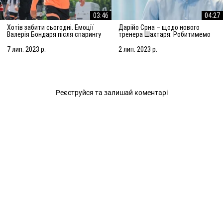
03:46
04:27
Хотів забити сьогодні. Емоції
Дарійо Срна – щодо нового
Валерія Бондаря після спарингу
тренера Шахтаря: Робитимемо
з АЗ Алкмар
все, щоб підсилити команду
7 лип. 2023 р.
2 лип. 2023 р.