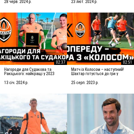
Сараєвом
28 черв. 2024 р.
23 лют. 2024 р.
02:37
02:51
Нагороди для Судакова та
Матч із Колосом – наступний!
Ракіцького: найкращі у 2023
Шахтар готується до гри у
році!
Ковалівці
13 січ. 2024 р.
25 серп. 2023 р.