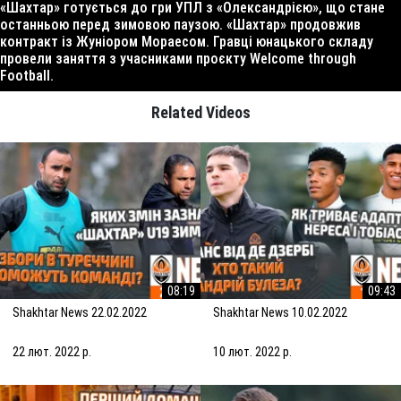
«Шахтар» готується до гри УПЛ з «Олександрією», що стане
останньою перед зимовою паузою. «Шахтар» продовжив
контракт із Жуніором Мораесом. Гравці юнацького складу
провели заняття з учасниками проєкту Welcome through
Football.
Related Videos
08:19
09:43
Shakhtar News 22.02.2022
Shakhtar News 10.02.2022
22 лют. 2022 р.
10 лют. 2022 р.