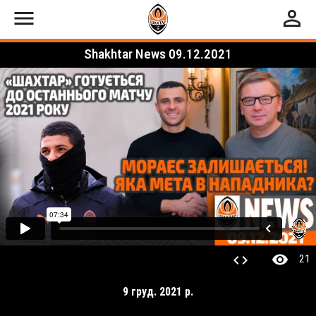
menu
perm_identity
Shakhtar News 09.12.2021
visibility
code
21
9 груд. 2021 р.