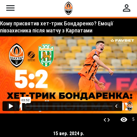
menu
perm_identity
Кому присвятив хет-трик Бондаренко? Емоції
півзахисника після матчу з Карпатами
visibility
code
5
15 вер. 2024 р.