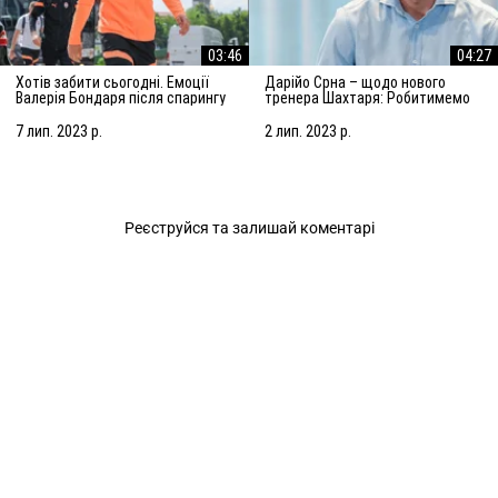
03:46
04:27
Хотів забити сьогодні. Емоції
Дарійо Срна – щодо нового
Валерія Бондаря після спарингу
тренера Шахтаря: Робитимемо
з АЗ Алкмар
все, щоб підсилити команду
7 лип. 2023 р.
2 лип. 2023 р.