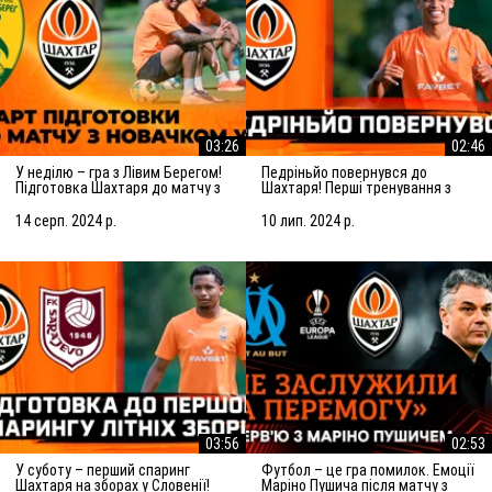
03:26
02:46
У неділю – гра з Лівим Берегом!
Педріньйо повернувся до
Підготовка Шахтаря до матчу з
Шахтаря! Перші тренування з
новачком УПЛ
командою
14 серп. 2024 р.
10 лип. 2024 р.
03:56
02:53
У суботу – перший спаринг
Футбол – це гра помилок. Емоції
Шахтаря на зборах у Словенії!
Маріно Пушича після матчу з