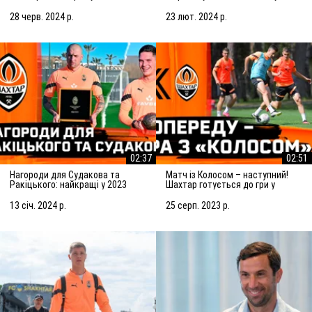
Підготовка до матчу із
Марселем
Сараєвом
28 черв. 2024 р.
23 лют. 2024 р.
02:37
02:51
Нагороди для Судакова та
Матч із Колосом – наступний!
Ракіцького: найкращі у 2023
Шахтар готується до гри у
році!
Ковалівці
13 січ. 2024 р.
25 серп. 2023 р.