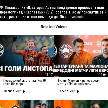
🧡 Півзахисник «Шахтаря» Артем Бондаренко прокоментував
перемогу над «Карпатами» (5:2), розповів, кому присвятив свій
хет-трик та чи готова команда до Ліги чемпіонів.
Related Videos
11:17
19:04
Переможний листопад! Усі 20
Туран і Марлон – напередодні
голів Шахтаря
матчу з Панатінаїкосом:
Зробимо все можливе для
досягнення мети
30 лист. 2025 р.
13 серп. 2025 р.