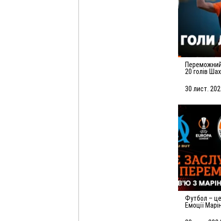
Переможний листопад! Усі
20 голів Ша
30 лист. 202
Футбол – це гра помилок.
Емоції Марі
матчу з Ма