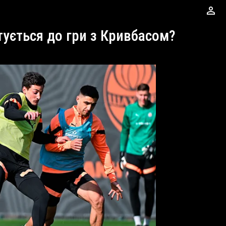
perm_identity
тується до гри з Кривбасом?