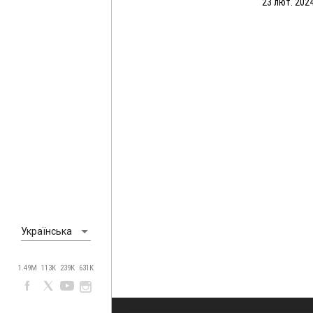
23 лют. 2024
Українська
1.49M
113K
239K
631K