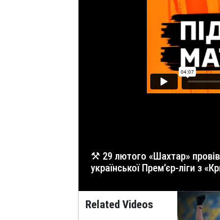
⚒ 29 лютого «Шахтар» провів тренування на базі спорткомплексу «Святошин». «Гірники» готуються до наступного матчу
української Прем’єр-ліги з «К
Related Videos