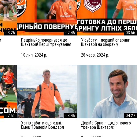
03:26
02:46
03:56
Педріньйо повернувся до
У суботу – перший спаринг
Шахтаря! Перші тренування
Шахтаря на зборах у
з командою
Словенії! Підготовка до
матчу із Сараєвом
10 лип. 2024 р.
28 черв. 2024 р.
02:51
03:46
04:27
Хотів забити сьогодні.
Дарійо Срна – щодо нового
Емоції Валерія Бондаря
тренера Шахтаря:
валівці
після спарингу з АЗ Алкмар
Робитимемо все, щоб
підсилити команду