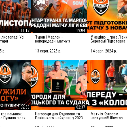
11:17
19:04
Туран і Марлон –
У неділю – гра з Лівим
хтаря
напередодні матчу з
Берегом! Підготовка
Панатінаїкосом: Зробимо
Шахтаря до матчу з
все можливе для
новачком УПЛ
5 р.
13 серп. 2025 р.
14 серп. 2024 р.
досягнення мети
02:53
02:37
Нагороди для Судакова та
Матч із Колосом –
но Пушича після
Ракіцького: найкращі у 2023
наступний! Шахтар
рселем
році!
готується до гри у Ко