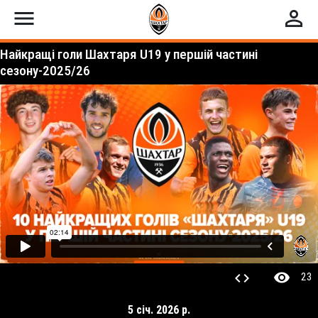
menu
perm_identity
Найкращі голи Шахтаря U19 у першій частині
сезону-2025/26
visibility
code
23
5 січ. 2026 р.