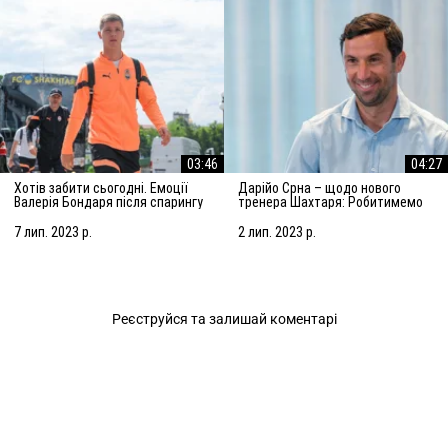
03:46
04:27
Хотів забити сьогодні. Емоції
Дарійо Срна – щодо нового
Валерія Бондаря після спарингу
тренера Шахтаря: Робитимемо
з АЗ Алкмар
все, щоб підсилити команду
7 лип. 2023 р.
2 лип. 2023 р.