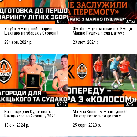
03:56
02:53
У суботу – перший спаринг
Футбол – це гра помилок. Емоції
Шахтаря на зборах у Словенії!
Маріно Пушича після матчу з
Підготовка до матчу із
Марселем
Сараєвом
28 черв. 2024 р.
23 лют. 2024 р.
02:37
02:51
Нагороди для Судакова та
Матч із Колосом – наступний!
Ракіцького: найкращі у 2023
Шахтар готується до гри у
році!
Ковалівці
13 січ. 2024 р.
25 серп. 2023 р.