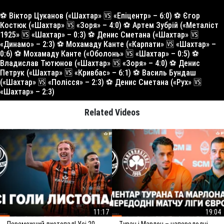
⚽️ Віктор Цуканов («Шахтар» 🆚 «Епіцентр» – 6:0) ⚽️ Єгор
Костюк («Шахтар» 🆚 «Зоря» – 4:0) ⚽️ Артем Зубрій («Металіст
1925» 🆚 «Шахтар» – 0:3) ⚽️ Денис Сметана («Шахтар» 🆚
«Динамо» – 2:3) ⚽️ Мохамаду Канте («Карпати» 🆚 «Шахтар» –
0:6) ⚽️ Мохамаду Канте («Оболонь» 🆚 «Шахтар» – 0:5) ⚽️
Владислав Тютюнов («Шахтар» 🆚 «Зоря» – 4:0) ⚽️ Денис
Петрук («Шахтар» 🆚 «Кривбас» – 6:1) ⚽️ Василь Бундаш
(«Шахтар» 🆚 «Полісся» – 2:3) ⚽️ Денис Сметана («Рух» 🆚
«Шахтар» – 2:3)
Related Videos
11:17
19:04
Переможний листопад! Усі 20
Туран і Марлон – напередодні