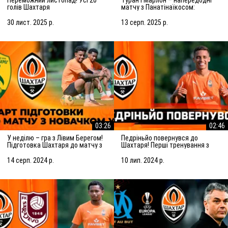
голів Шахтаря
матчу з Панатінаїкосом:
Зробимо все можливе для
досягнення мети
30 лист. 2025 р.
13 серп. 2025 р.
03:26
02:46
У неділю – гра з Лівим Берегом!
Педріньйо повернувся до
Підготовка Шахтаря до матчу з
Шахтаря! Перші тренування з
новачком УПЛ
командою
14 серп. 2024 р.
10 лип. 2024 р.