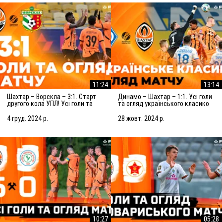
11:24
13:14
Шахтар – Ворскла – 3:1. Старт
Динамо – Шахтар – 1:1. Усі голи
другого кола УПЛ! Усі голи та
та огляд українського класико
огляд матчу (05.12.2024)
(27.10.2024)
4 груд. 2024 р.
28 жовт. 2024 р.
10:27
05:28