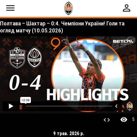
menu
perm_identity
Полтава – Шахтар – 0:4. Чемпіони України! Голи та
огляд матчу (10.05.2026)
visibility
code
5
9 трав. 2026 р.