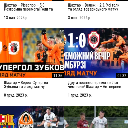
Шахтар – Різеспор – 5:0.
Шахтар – Вележ – 2:3. Усі голи
Розгромна перемога! Голи та
та огляд товариського матчу
огляд матчу (14.07.2024)
(03.02.2024)
13 лип. 2024 р.
3 лют. 2024 р.
11:36
02:32
Шахтар – Верес. Супергол
Друга поспіль перемога в Лізі
Зубкова та огляд матчу
чемпіонів! Шахтар – Антверпен
(08.12.2023)
– 1:0. Огляд матчу (28.11.2023)
8 груд. 2023 р.
1 груд. 2023 р.