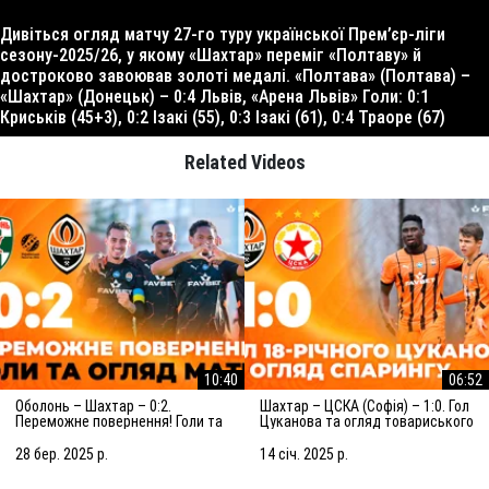
Дивіться огляд матчу 27-го туру української Прем’єр-ліги
сезону-2025/26, у якому «Шахтар» переміг «Полтаву» й
достроково завоював золоті медалі. «Полтава» (Полтава) –
«Шахтар» (Донецьк) – 0:4 Львів, «Арена Львів» Голи: 0:1
Криськів (45+3), 0:2 Ізакі (55), 0:3 Ізакі (61), 0:4 Траоре (67)
Related Videos
10:40
06:52
Оболонь – Шахтар – 0:2.
Шахтар – ЦСКА (Софія) – 1:0. Гол
Переможне повернення! Голи та
Цуканова та огляд товариського
огляд матчу (29.03.2025)
матчу (15.01.2025)
28 бер. 2025 р.
14 січ. 2025 р.