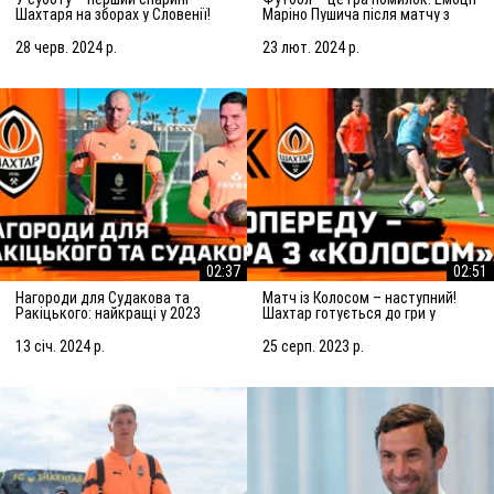
Шахтаря на зборах у Словенії!
Маріно Пушича після матчу з
Підготовка до матчу із
Марселем
Сараєвом
28 черв. 2024 р.
23 лют. 2024 р.
02:37
02:51
Нагороди для Судакова та
Матч із Колосом – наступний!
Ракіцького: найкращі у 2023
Шахтар готується до гри у
році!
Ковалівці
13 січ. 2024 р.
25 серп. 2023 р.