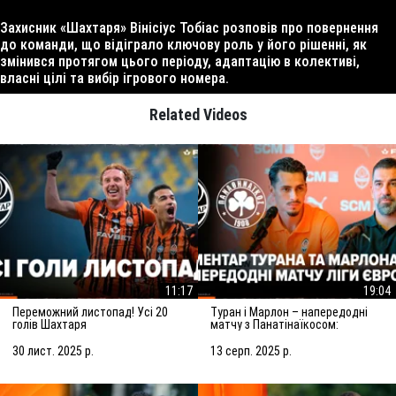
Захисник «Шахтаря» Вінісіус Тобіас розповів про повернення
до команди, що відіграло ключову роль у його рішенні, як
змінився протягом цього періоду, адаптацію в колективі,
власні цілі та вибір ігрового номера.
Related Videos
11:17
19:04
Переможний листопад! Усі 20
Туран і Марлон – напередодні
голів Шахтаря
матчу з Панатінаїкосом:
Зробимо все можливе для
досягнення мети
30 лист. 2025 р.
13 серп. 2025 р.