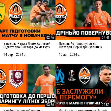
03:26
02:46
У неділю – гра з Лівим Берегом!
Педріньйо повернувся до
Підготовка Шахтаря до матчу з
Шахтаря! Перші тренування з
новачком УПЛ
командою
14 серп. 2024 р.
10 лип. 2024 р.
03:56
02:53
У суботу – перший спаринг
Футбол – це гра помилок. Емоції