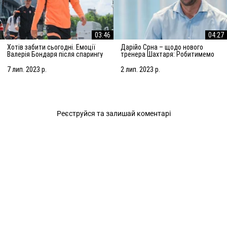
03:46
04:27
Хотів забити сьогодні. Емоції
Дарійо Срна – щодо нового
Валерія Бондаря після спарингу
тренера Шахтаря: Робитимемо
з АЗ Алкмар
все, щоб підсилити команду
7 лип. 2023 р.
2 лип. 2023 р.