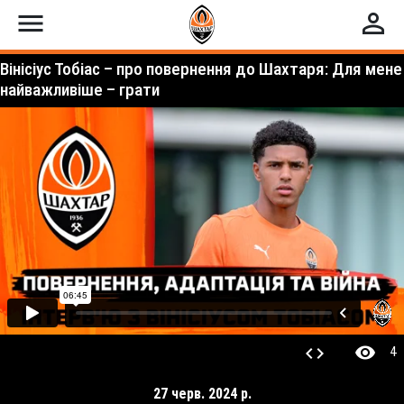
menu
perm_identity
Вінісіус Тобіас – про повернення до Шахтаря: Для мене
найважливіше – грати
visibility
code
4
27 черв. 2024 р.