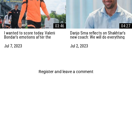
03:46
04:27
I wanted to score today. Valerii
Darijo Srna reflects on Shakhtar’s
Bondar's emotions after the
new coach: We will do everything
friendly match against AZ
to strengthen the team
Alkmaar
Jul 7, 2023
Jul 2, 2023