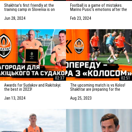
Shakhtar's first friendly at the
Football is a game of mistakes.
training camp in Slovenia is on
Marino Pusic’s emotions after the
Saturday! Preparation for the
match vs Marseille
match
Jun 28, 2024
Feb 23, 2024
02:37
02:51
Awards for Sudakov and Rakitskyi:
The upcoming match is vs Kolos!
the best in 2023!
Shakhtar are preparing for the
game in Kovalivka
Jan 13, 2024
Aug 25, 2023