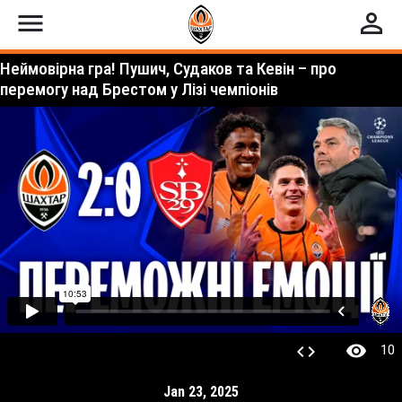
menu
perm_identity
Неймовірна гра! Пушич, Судаков та Кевін – про
перемогу над Брестом у Лізі чемпіонів
visibility
code
10
Jan 23, 2025