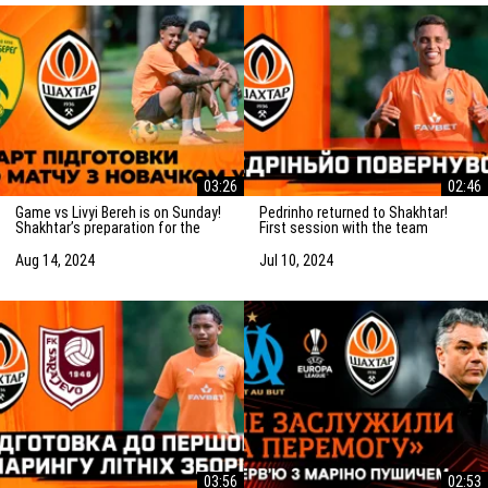
03:26
02:46
Game vs Livyi Bereh is on Sunday!
Pedrinho returned to Shakhtar!
Shakhtar’s preparation for the
First session with the team
match vs the UPL newcomers
Aug 14, 2024
Jul 10, 2024
03:56
02:53