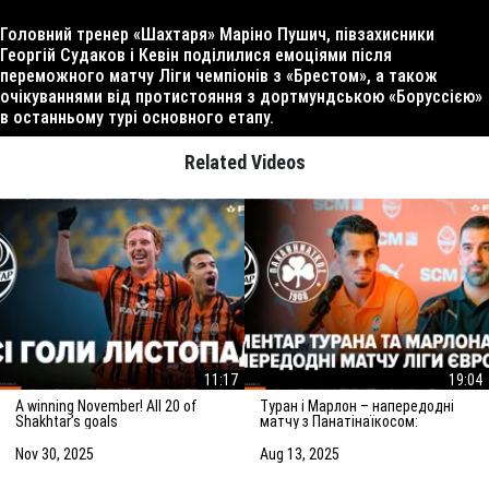
Головний тренер «Шахтаря» Маріно Пушич, півзахисники
Георгій Судаков і Кевін поділилися емоціями після
переможного матчу Ліги чемпіонів з «Брестом», а також
очікуваннями від протистояння з дортмундською «Боруссією»
в останньому турі основного етапу.
Related Videos
11:17
19:04
A winning November! All 20 of
Туран і Марлон – напередодні
Shakhtar’s goals
матчу з Панатінаїкосом:
Зробимо все можливе для
досягнення мети
Nov 30, 2025
Aug 13, 2025