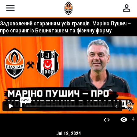
menu
perm_identity
Задоволений старанням усіх гравців. Маріно Пушич –
про спаринг із Бешикташем та фізичну форму
visibility
code
4
Jul 18, 2024