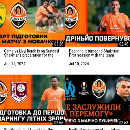
03:26
02:46
Game vs Livyi Bereh is on Sunday!
Pedrinho returned to Shakhtar!
Shakhtar’s preparation for the
First session with the team
match vs the UPL newcomers
Aug 14, 2024
Jul 10, 2024
03:56
02:53
Shakhtar's first friendly at the
Football is a game of mistakes.