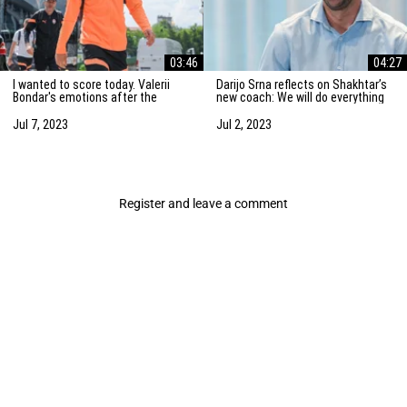
03:46
04:27
I wanted to score today. Valerii
Darijo Srna reflects on Shakhtar’s
Bondar's emotions after the
new coach: We will do everything
friendly match against AZ
to strengthen the team
Alkmaar
Jul 7, 2023
Jul 2, 2023