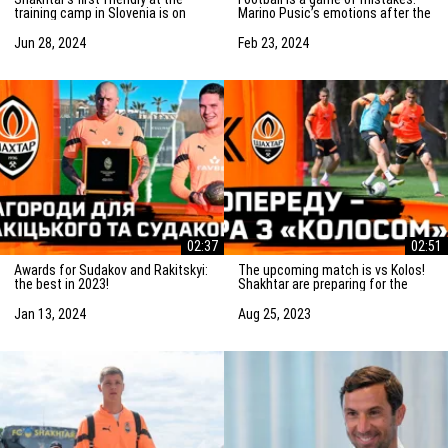
training camp in Slovenia is on
Marino Pusic’s emotions after the
Saturday! Preparation for the
match vs Marseille
match
Jun 28, 2024
Feb 23, 2024
02:37
02:51
Awards for Sudakov and Rakitskyi:
The upcoming match is vs Kolos!
the best in 2023!
Shakhtar are preparing for the
game in Kovalivka
Jan 13, 2024
Aug 25, 2023