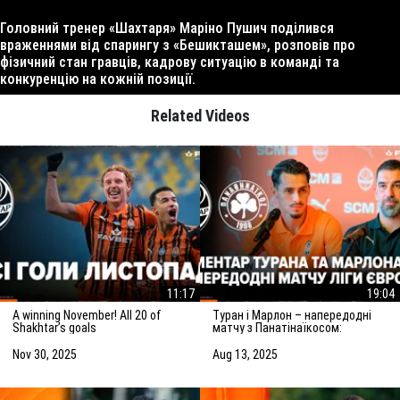
Головний тренер «Шахтаря» Маріно Пушич поділився
враженнями від спарингу з «Бешикташем», розповів про
фізичний стан гравців, кадрову ситуацію в команді та
конкуренцію на кожній позиції.
Related Videos
11:17
19:04
A winning November! All 20 of
Туран і Марлон – напередодні
Shakhtar’s goals
матчу з Панатінаїкосом:
Зробимо все можливе для
досягнення мети
Nov 30, 2025
Aug 13, 2025