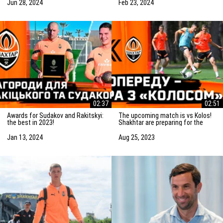
match
Jun 28, 2024
Feb 23, 2024
02:37
02:51
Awards for Sudakov and Rakitskyi:
The upcoming match is vs Kolos!
the best in 2023!
Shakhtar are preparing for the
game in Kovalivka
Jan 13, 2024
Aug 25, 2023