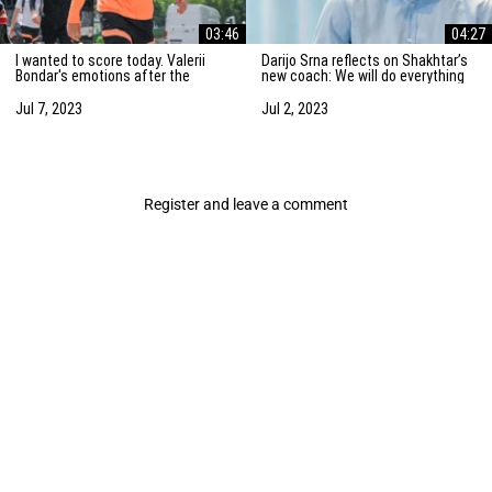
03:46
04:27
I wanted to score today. Valerii
Darijo Srna reflects on Shakhtar’s
Bondar's emotions after the
new coach: We will do everything
friendly match against AZ
to strengthen the team
Alkmaar
Jul 7, 2023
Jul 2, 2023