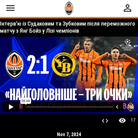
menu
perm_identity
Інтервʼю із Судаковим та Зубковим після переможного
матчу з Янг Бойз у Лізі чемпіонів
visibility
code
17
Nov 7, 2024