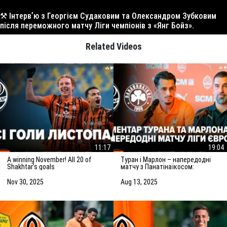
⚒️ Інтервʼю з Георгієм Судаковим та Олександром Зубковим
після переможного матчу Ліги чемпіонів з «Янг Бойз».
Related Videos
11:17
19:04
A winning November! All 20 of
Туран і Марлон – напередодні
Shakhtar’s goals
матчу з Панатінаїкосом:
Зробимо все можливе для
досягнення мети
Nov 30, 2025
Aug 13, 2025