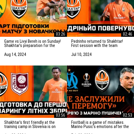
03:26
02:46
Game vs Livyi Bereh is on Sunday!
Pedrinho returned to Shakhtar!
Shakhtar’s preparation for the
First session with the team
match vs the UPL newcomers
Aug 14, 2024
Jul 10, 2024
03:56
02:53
Shakhtar's first friendly at the
Football is a game of mistakes.
training camp in Slovenia is on
Marino Pusic’s emotions after the
Saturday! Preparation for the
match vs Marseille