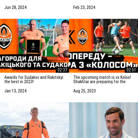
Saturday! Preparation for the
match vs Marseille
match
Jun 28, 2024
Feb 23, 2024
02:37
02:51
Awards for Sudakov and Rakitskyi:
The upcoming match is vs Kolos!
the best in 2023!
Shakhtar are preparing for the
game in Kovalivka
Jan 13, 2024
Aug 25, 2023