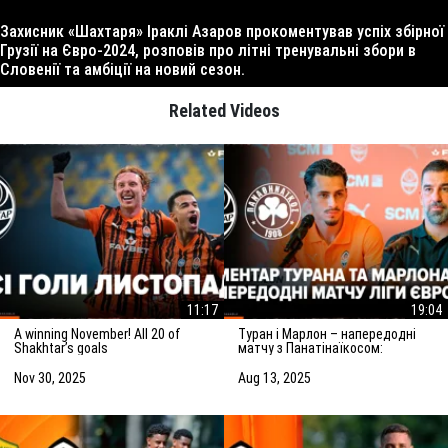
Захисник «Шахтаря» Іраклі Азаров прокоментував успіх збірної
Грузії на Євро-2024, розповів про літні тренувальні збори в
Словенії та амбіції на новий сезон.
Related Videos
11:17
19:04
A winning November! All 20 of
Туран і Марлон – напередодні
Shakhtar’s goals
матчу з Панатінаїкосом:
Зробимо все можливе для
досягнення мети
Nov 30, 2025
Aug 13, 2025