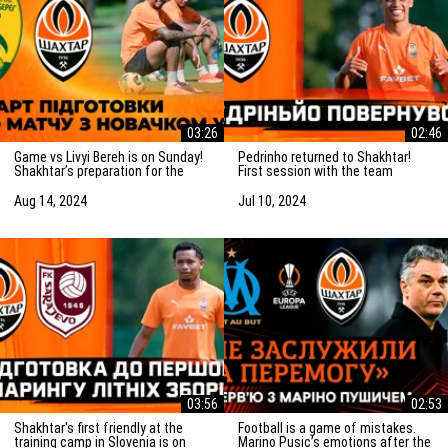
03:26
02:46
Game vs Livyi Bereh is on Sunday!
Pedrinho returned to Shakhtar!
Shakhtar’s preparation for the
First session with the team
match vs the UPL newcomers
Aug 14, 2024
Jul 10, 2024
03:56
02:53
Shakhtar's first friendly at the
Football is a game of mistakes.
training camp in Slovenia is on
Marino Pusic’s emotions after the