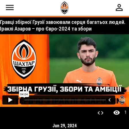
menu
perm_identity
Гравці збірної Грузії завоювали серця багатьох людей.
Іраклі Азаров – про Євро-2024 та збори
visibility
code
1
Jun 29, 2024