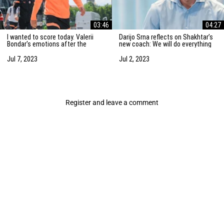
03:46
04:27
I wanted to score today. Valerii
Darijo Srna reflects on Shakhtar’s
Bondar's emotions after the
new coach: We will do everything
friendly match against AZ
to strengthen the team
Alkmaar
Jul 7, 2023
Jul 2, 2023